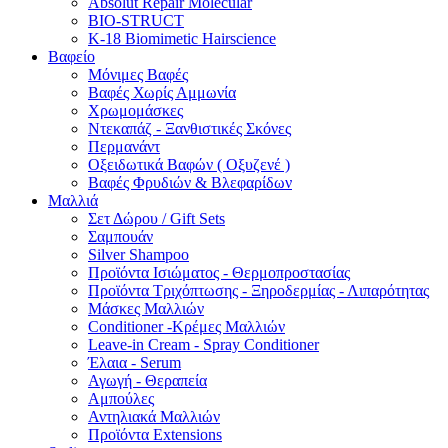
Absolut Repair Molecular
BIO-STRUCT
K-18 Biomimetic Hairscience
Βαφείο
Μόνιμες Βαφές
Βαφές Χωρίς Αμμωνία
Χρωμομάσκες
Ντεκαπάζ - Ξανθιστικές Σκόνες
Περμανάντ
Οξειδωτικά Βαφών ( Οξυζενέ )
Βαφές Φρυδιών & Βλεφαρίδων
Μαλλιά
Σετ Δώρου / Gift Sets
Σαμπουάν
Silver Shampoo
Προϊόντα Ισιώματος - Θερμοπροστασίας
Προϊόντα Τριχόπτωσης - Ξηροδερμίας - Λιπαρότητας
Μάσκες Μαλλιών
Conditioner -Κρέμες Μαλλιών
Leave-in Cream - Spray Conditioner
Έλαια - Serum
Αγωγή - Θεραπεία
Αμπούλες
Αντηλιακά Μαλλιών
Προϊόντα Extensions