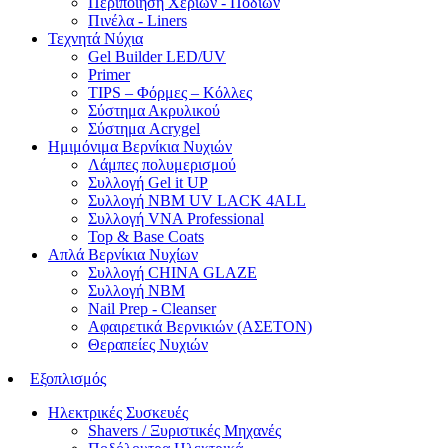
Περιποίηση Χεριών - Ποδιών
Πινέλα - Liners
Τεχνητά Νύχια
Gel Builder LED/UV
Primer
TIPS – Φόρμες – Κόλλες
Σύστημα Ακρυλικού
Σύστημα Acrygel
Ημιμόνιμα Βερνίκια Νυχιών
Λάμπες πολυμερισμού
Συλλογή Gel it UP
Συλλογή NBM UV LACK 4ALL
Συλλογή VNA Professional
Top & Base Coats
Απλά Βερνίκια Νυχίων
Συλλογή CHINA GLAZE
Συλλογή NBM
Nail Prep - Cleanser
Αφαιρετικά Βερνικιών (ΑΣΕΤΟΝ)
Θεραπείες Νυχιών
Εξοπλισμός
Ηλεκτρικές Συσκευές
Shavers / Ξυριστικές Μηχανές