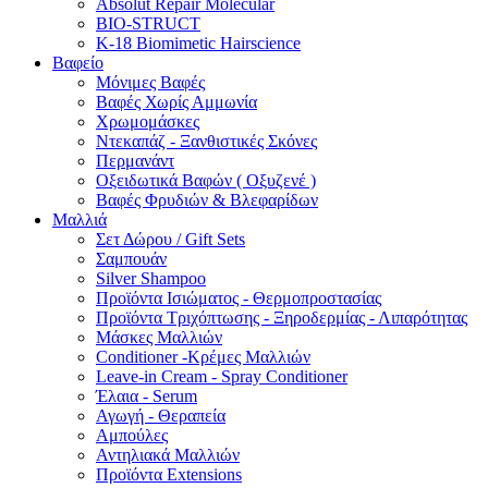
Absolut Repair Molecular
BIO-STRUCT
K-18 Biomimetic Hairscience
Βαφείο
Μόνιμες Βαφές
Βαφές Χωρίς Αμμωνία
Χρωμομάσκες
Ντεκαπάζ - Ξανθιστικές Σκόνες
Περμανάντ
Οξειδωτικά Βαφών ( Οξυζενέ )
Βαφές Φρυδιών & Βλεφαρίδων
Μαλλιά
Σετ Δώρου / Gift Sets
Σαμπουάν
Silver Shampoo
Προϊόντα Ισιώματος - Θερμοπροστασίας
Προϊόντα Τριχόπτωσης - Ξηροδερμίας - Λιπαρότητας
Μάσκες Μαλλιών
Conditioner -Κρέμες Μαλλιών
Leave-in Cream - Spray Conditioner
Έλαια - Serum
Αγωγή - Θεραπεία
Αμπούλες
Αντηλιακά Μαλλιών
Προϊόντα Extensions