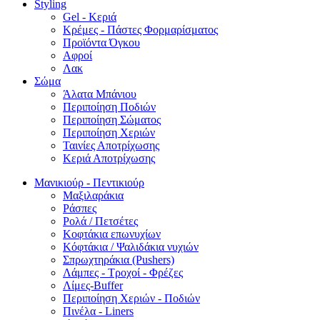
Styling
Gel - Κεριά
Κρέμες - Πάστες Φορμαρίσματος
Προϊόντα Όγκου
Αφροί
Λακ
Σώμα
Άλατα Μπάνιου
Περιποίηση Ποδιών
Περιποίηση Σώματος
Περιποίηση Χεριών
Ταινίες Αποτρίχωσης
Κεριά Αποτρίχωσης
Μανικιούρ - Πεντικιούρ
Μαξιλαράκια
Ράσπες
Ρολά / Πετσέτες
Κοφτάκια επωνυχίων
Κόφτάκια / Ψαλιδάκια νυχιών
Σπρωχτηράκια (Pushers)
Λάμπες - Τροχοί - Φρέζες
Λίμες-Buffer
Περιποίηση Χεριών - Ποδιών
Πινέλα - Liners