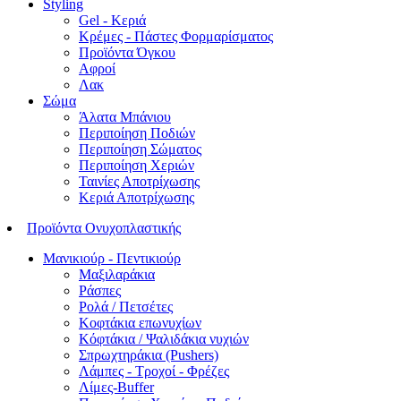
Styling
Gel - Κεριά
Κρέμες - Πάστες Φορμαρίσματος
Προϊόντα Όγκου
Αφροί
Λακ
Σώμα
Άλατα Μπάνιου
Περιποίηση Ποδιών
Περιποίηση Σώματος
Περιποίηση Χεριών
Ταινίες Αποτρίχωσης
Κεριά Αποτρίχωσης
Προϊόντα Ονυχοπλαστικής
Μανικιούρ - Πεντικιούρ
Μαξιλαράκια
Ράσπες
Ρολά / Πετσέτες
Κοφτάκια επωνυχίων
Κόφτάκια / Ψαλιδάκια νυχιών
Σπρωχτηράκια (Pushers)
Λάμπες - Τροχοί - Φρέζες
Λίμες-Buffer