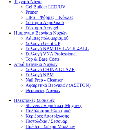
Τεχνητά Νύχια
Gel Builder LED/UV
Primer
TIPS – Φόρμες – Κόλλες
Σύστημα Ακρυλικού
Σύστημα Acrygel
Ημιμόνιμα Βερνίκια Νυχιών
Λάμπες πολυμερισμού
Συλλογή Gel it UP
Συλλογή NBM UV LACK 4ALL
Συλλογή VNA Professional
Top & Base Coats
Απλά Βερνίκια Νυχίων
Συλλογή CHINA GLAZE
Συλλογή NBM
Nail Prep - Cleanser
Αφαιρετικά Βερνικιών (ΑΣΕΤΟΝ)
Θεραπείες Νυχιών
Ηλεκτρικές Συσκευές
Shavers / Ξυριστικές Μηχανές
Ποδόλουτρα Ηλεκτρικά
Κεριέρες Αποτρίχωσης
Πιστολάκια / Σεσουάρ
Πρέσες - Σίδερα Μαλλιων