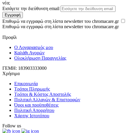
νέα;
Εισάγετε την διεύθυνση email
Εγγραφή
Επιθυμώ να εγγραφώ στη λίστα newsletter του chromacare.gr
Επιθυμώ να εγγραφώ στη λίστα newsletter του chromacare.gr
Προφίλ
Ο Λογαριασμός μου
Καλάθι Αγορών
Ολοκλήρωση Παραγγελίας
ΓΕΜΗ: 183903333000
Χρήσιμα
Επικοινωνία
Τρόποι Πληρωμής
Τρόποι & Κόστος Αποστολής
Πολιτική Αλλαγών & Επιστροφών
Όροι και προϋποθέσεις
Πολιτική Απορρήτου
Χάρτης Ιστοτόπου
Follow us