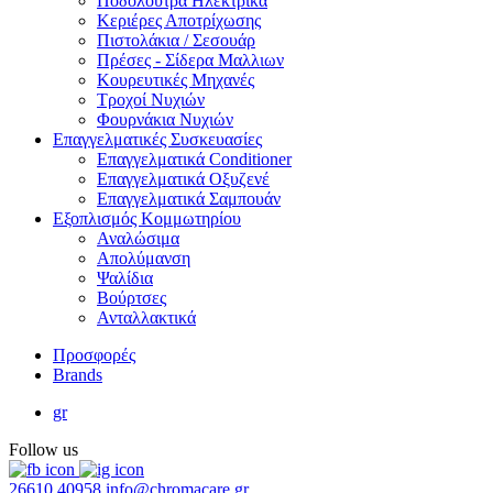
Ποδόλουτρα Ηλεκτρικά
Κεριέρες Αποτρίχωσης
Πιστολάκια / Σεσουάρ
Πρέσες - Σίδερα Μαλλιων
Κουρευτικές Μηχανές
Τροχοί Νυχιών
Φουρνάκια Νυχιών
Επαγγελματικές Συσκευασίες
Επαγγελματικά Conditioner
Επαγγελματικά Oξυζενέ
Επαγγελματικά Σαμπουάν
Εξοπλισμός Κομμωτηρίου
Αναλώσιμα
Απολύμανση
Ψαλίδια
Βούρτσες
Ανταλλακτικά
Προσφορές
Brands
gr
Follow us
26610 40958
info@chromacare.gr