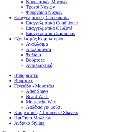
Κουρευτικές Μηχανές
Τροχοί Νυχιών
Φουρνάκια Νυχιών
Επαγγελματικές Συσκευασίες
Επαγγελματικά Conditioner
Επαγγελματικά Oξυζενέ
Επαγγελματικά Σαμπουάν
Εξοπλισμός Κομμωτηρίου
Αναλώσιμα
Απολύμανση
Ψαλίδια
Βούρτσες
Ανταλλακτικά
Βαποριζατέρ
Βούρτσες
Γενειάδα - Μουστάκι
After Shave
Beard Wash
Moustache Wax
Λαδάκια για μούσι
Κουρευτικές / Trimmers / Shavers
Προϊόντα Μαλλιών
Ανδρικό Styling