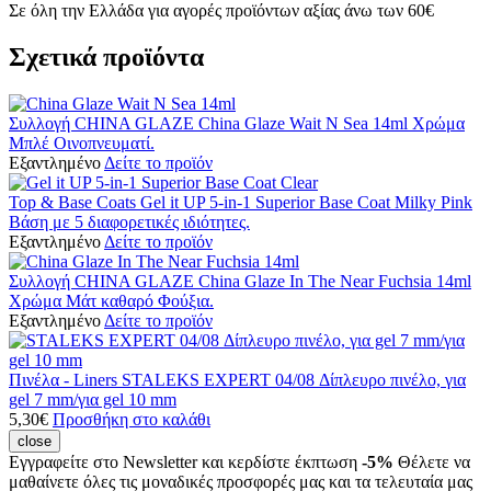
Σε όλη την Ελλάδα για αγορές προϊόντων αξίας άνω των 60€
Σχετικά προϊόντα
Συλλογή CHINA GLAZE
China Glaze Wait N Sea 14ml
Χρώμα
Μπλέ Οινοπνευματί.
Εξαντλημένο
Δείτε το προϊόν
Top & Base Coats
Gel it UP 5-in-1 Superior Base Coat Milky Pink
Βάση με 5 διαφορετικές ιδιότητες.
Εξαντλημένο
Δείτε το προϊόν
Συλλογή CHINA GLAZE
China Glaze In The Near Fuchsia 14ml
Χρώμα Μάτ καθαρό Φούξια.
Εξαντλημένο
Δείτε το προϊόν
Πινέλα - Liners
STALEKS EXPERT 04/08 Δίπλευρο πινέλο, για
gel 7 mm/για gel 10 mm
5,30
€
Προσθήκη στο καλάθι
close
Εγγραφείτε στο Newsletter και κερδίστε έκπτωση
-5%
Θέλετε να
μαθαίνετε όλες τις μοναδικές προσφορές μας και τα τελευταία μας