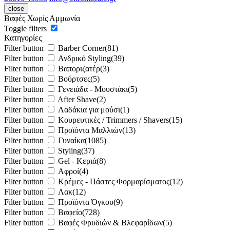
close
Βαφές Χωρίς Αμμωνία
Toggle filters
Κατηγορίες
Filter button
Barber Corner
(81)
Filter button
Ανδρικό Styling
(39)
Filter button
Βαποριζατέρ
(3)
Filter button
Βούρτσες
(5)
Filter button
Γενειάδα - Μουστάκι
(5)
Filter button
After Shave
(2)
Filter button
Λαδάκια για μούσι
(1)
Filter button
Κουρευτικές / Trimmers / Shavers
(15)
Filter button
Προϊόντα Μαλλιών
(13)
Filter button
Γυναίκα
(1085)
Filter button
Styling
(37)
Filter button
Gel - Κεριά
(8)
Filter button
Αφροί
(4)
Filter button
Κρέμες - Πάστες Φορμαρίσματος
(12)
Filter button
Λακ
(12)
Filter button
Προϊόντα Όγκου
(9)
Filter button
Βαφείο
(728)
Filter button
Βαφές Φρυδιών & Βλεφαρίδων
(5)