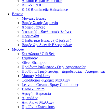
Absolut Repair Molecular
BIO-STRUCT
K-18 Biomimetic Hairscience
Βαφείο
Μόνιμες Βαφές
Βαφές Χωρίς Αμμωνία
Χρωμομάσκες
Ντεκαπάζ - Ξανθιστικές Σκόνες
Περμανάντ
Οξειδωτικά Βαφών ( Οξυζενέ )
Βαφές Φρυδιών & Βλεφαρίδων
Μαλλιά
Σετ Δώρου / Gift Sets
Σαμπουάν
Silver Shampoo
Προϊόντα Ισιώματος - Θερμοπροστασίας
Προϊόντα Τριχόπτωσης - Ξηροδερμίας - Λιπαρότητας
Μάσκες Μαλλιών
Conditioner -Κρέμες Μαλλιών
Leave-in Cream - Spray Conditioner
Έλαια - Serum
Αγωγή - Θεραπεία
Αμπούλες
Αντηλιακά Μαλλιών
Προϊόντα Extensions