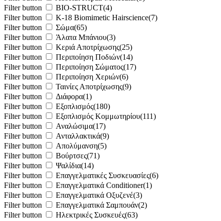
Filter button
BIO-STRUCT
(4)
Filter button
K-18 Biomimetic Hairscience
(7)
Filter button
Σώμα
(65)
Filter button
Άλατα Μπάνιου
(3)
Filter button
Κεριά Αποτρίχωσης
(25)
Filter button
Περιποίηση Ποδιών
(14)
Filter button
Περιποίηση Σώματος
(17)
Filter button
Περιποίηση Χεριών
(6)
Filter button
Ταινίες Αποτρίχωσης
(9)
Filter button
Διάφορα
(1)
Filter button
Εξοπλισμός
(180)
Filter button
Εξοπλισμός Κομμωτηρίου
(111)
Filter button
Αναλώσιμα
(17)
Filter button
Ανταλλακτικά
(9)
Filter button
Απολύμανση
(5)
Filter button
Βούρτσες
(71)
Filter button
Ψαλίδια
(14)
Filter button
Επαγγελματικές Συσκευασίες
(6)
Filter button
Επαγγελματικά Conditioner
(1)
Filter button
Επαγγελματικά Oξυζενέ
(3)
Filter button
Επαγγελματικά Σαμπουάν
(2)
Filter button
Ηλεκτρικές Συσκευές
(63)