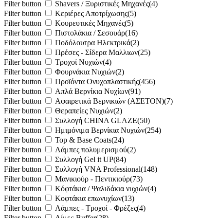
Filter button
Shavers / Ξυριστικές Μηχανές
(4)
Filter button
Κεριέρες Αποτρίχωσης
(5)
Filter button
Κουρευτικές Μηχανές
(5)
Filter button
Πιστολάκια / Σεσουάρ
(16)
Filter button
Ποδόλουτρα Ηλεκτρικά
(2)
Filter button
Πρέσες - Σίδερα Μαλλιων
(25)
Filter button
Τροχοί Νυχιών
(4)
Filter button
Φουρνάκια Νυχιών
(2)
Filter button
Προϊόντα Ονυχοπλαστικής
(456)
Filter button
Απλά Βερνίκια Νυχίων
(91)
Filter button
Αφαιρετικά Βερνικιών (ΑΣΕΤΟΝ)
(7)
Filter button
Θεραπείες Νυχιών
(2)
Filter button
Συλλογή CHINA GLAZE
(50)
Filter button
Ημιμόνιμα Βερνίκια Νυχιών
(254)
Filter button
Top & Base Coats
(24)
Filter button
Λάμπες πολυμερισμού
(2)
Filter button
Συλλογή Gel it UP
(84)
Filter button
Συλλογή VNA Professional
(148)
Filter button
Μανικιούρ - Πεντικιούρ
(73)
Filter button
Κόφτάκια / Ψαλιδάκια νυχιών
(4)
Filter button
Κοφτάκια επωνυχίων
(13)
Filter button
Λάμπες - Τροχοί - Φρέζες
(4)
Filter button
Λίμες-Buffer
(28)