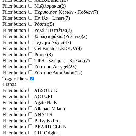
Filter button
Μαξιλαράκια
(2)
Filter button
Περιποίηση Χεριών - Ποδιών
(7)
Filter button
Πινέλα - Liners
(7)
Filter button
Ράσπες
(5)
Filter button
Ρολά / Πετσέτες
(2)
Filter button
Σπρωχτηράκια (Pushers)
(2)
Filter button
Τεχνητά Νύχια
(47)
Filter button
Gel Builder LED/UV
(4)
Filter button
Primer
(8)
Filter button
TIPS – Φόρμες – Κόλλες
(2)
Filter button
Σύστημα Acrygel
(23)
Filter button
Σύστημα Ακρυλικού
(12)
Toggle filters
Brands
Filter button
ABSOLUK
Filter button
ACTUEL
Filter button
Agate Nails
Filter button
Alfaparf Milano
Filter button
ANAILS
Filter button
BaByliss Pro
Filter button
BEARD CLUB
Filter button
CHI Original