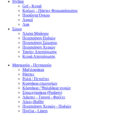
Styling
Gel - Κεριά
Κρέμες - Πάστες Φορμαρίσματος
Προϊόντα Όγκου
Αφροί
Λακ
Σώμα
Άλατα Μπάνιου
Περιποίηση Ποδιών
Περιποίηση Σώματος
Περιποίηση Χεριών
Ταινίες Αποτρίχωσης
Κεριά Αποτρίχωσης
Μανικιούρ - Πεντικιούρ
Μαξιλαράκια
Ράσπες
Ρολά / Πετσέτες
Κοφτάκια επωνυχίων
Κόφτάκια / Ψαλιδάκια νυχιών
Σπρωχτηράκια (Pushers)
Λάμπες - Τροχοί - Φρέζες
Λίμες-Buffer
Περιποίηση Χεριών - Ποδιών
Πινέλα - Liners