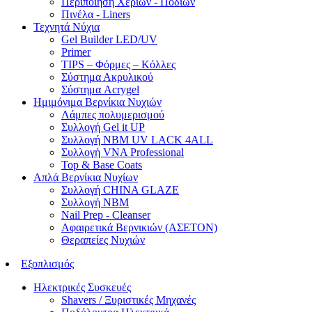
Περιποίηση Χεριών - Ποδιών
Πινέλα - Liners
Τεχνητά Νύχια
Gel Builder LED/UV
Primer
TIPS – Φόρμες – Κόλλες
Σύστημα Ακρυλικού
Σύστημα Acrygel
Ημιμόνιμα Βερνίκια Νυχιών
Λάμπες πολυμερισμού
Συλλογή Gel it UP
Συλλογή NBM UV LACK 4ALL
Συλλογή VNA Professional
Top & Base Coats
Απλά Βερνίκια Νυχίων
Συλλογή CHINA GLAZE
Συλλογή NBM
Nail Prep - Cleanser
Αφαιρετικά Βερνικιών (ΑΣΕΤΟΝ)
Θεραπείες Νυχιών
Εξοπλισμός
Ηλεκτρικές Συσκευές
Shavers / Ξυριστικές Μηχανές