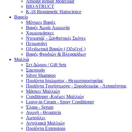
Absolut Repair Molecular
BIO-STRUCT
K-18 Biomimetic Hairscience
Βαφείο
Μόνιμες Βαφές
Βαφές Χωρίς Αμμωνία
Χρωμομάσκες
Ντεκαπάζ - Ξανθιστικές Σκόνες
Περμανάντ
Οξειδωτικά Βαφών ( Οξυζενέ )
Βαφές Φρυδιών & Βλεφαρίδων
Μαλλιά
Σετ Δώρου / Gift Sets
Σαμπουάν
Silver Shampoo
Προϊόντα Ισιώματος - Θερμοπροστασίας
Προϊόντα Τριχόπτωσης - Ξηροδερμίας - Λιπαρότητας
Μάσκες Μαλλιών
Conditioner -Κρέμες Μαλλιών
Leave-in Cream - Spray Conditioner
Έλαια - Serum
Αγωγή - Θεραπεία
Αμπούλες
Αντηλιακά Μαλλιών
Προϊόντα Extensions