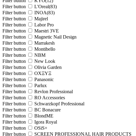
Filter button
KYO
(12)
Filter button
L'Oreal
(83)
Filter button
INOA
(83)
Filter button
Majirel
Filter button
Labor Pro
Filter button
Maestri 3VE
Filter button
Magnetic Nail Design
Filter button
Marrakesh
Filter button
Montibello
Filter button
NBM
Filter button
New Look
Filter button
Olivia Garden
Filter button
OXΞΥΞ
Filter button
Panasonic
Filter button
Parlux
Filter button
Revlon Professional
Filter button
RO Accessories
Filter button
Schwarzkopf Professional
Filter button
BC Bonacure
Filter button
BlondME
Filter button
Igora Royal
Filter button
OSiS+
Filter button
SCREEN PROFESSIONAL HAIR PRODUCTS