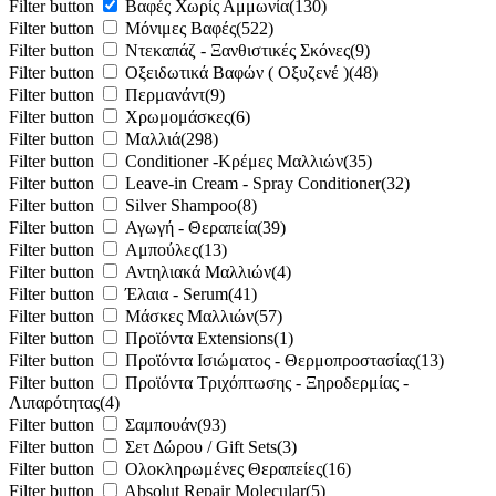
Filter button
Βαφές Χωρίς Αμμωνία
(130)
Filter button
Μόνιμες Βαφές
(522)
Filter button
Ντεκαπάζ - Ξανθιστικές Σκόνες
(9)
Filter button
Οξειδωτικά Βαφών ( Οξυζενέ )
(48)
Filter button
Περμανάντ
(9)
Filter button
Χρωμομάσκες
(6)
Filter button
Μαλλιά
(298)
Filter button
Conditioner -Κρέμες Μαλλιών
(35)
Filter button
Leave-in Cream - Spray Conditioner
(32)
Filter button
Silver Shampoo
(8)
Filter button
Αγωγή - Θεραπεία
(39)
Filter button
Αμπούλες
(13)
Filter button
Αντηλιακά Μαλλιών
(4)
Filter button
Έλαια - Serum
(41)
Filter button
Μάσκες Μαλλιών
(57)
Filter button
Προϊόντα Extensions
(1)
Filter button
Προϊόντα Ισιώματος - Θερμοπροστασίας
(13)
Filter button
Προϊόντα Τριχόπτωσης - Ξηροδερμίας -
Λιπαρότητας
(4)
Filter button
Σαμπουάν
(93)
Filter button
Σετ Δώρου / Gift Sets
(3)
Filter button
Ολοκληρωμένες Θεραπείες
(16)
Filter button
Absolut Repair Molecular
(5)