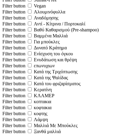
Filter button
Vegan
Filter button
Αλουμινόφυλλα
Filter button
Αναδόμησης
Filter button
Αντί - Κίτρινα / Πορτοκαλί
Filter button
Βαθύ Καθαρισμού (Pre-shampoo)
Filter button
Βαμμένα Μαλλιά
Filter button
Για μπούκλες
Filter button
Δυνατό Κράτημα
Filter button
Ενίσχυση του όγκου
Filter button
Ενυδάτωση και θρέψη
Filter button
επωνυχιων
Filter button
Κατά της Τριχόπτωσης
Filter button
Κατά της Ψαλίδας
Filter button
Κατά του φριζαρίσματος
Filter button
Κερατίνη
Filter button
ΚΛΑΜΕΡ
Filter button
κοπτακια
Filter button
κοφτακια
Filter button
κοφτης
Filter button
Λάμψη
Filter button
Μαλλιά Με Μπούκλες
Filter button
Ξανθά μαλλιά