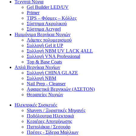
Τεχνητά Νύχια
Gel Builder LED/UV
Primer
TIPS – Φόρμες – Κόλλες
Σύστημα Ακρυλικού
Σύστημα Acrygel
Ημιμόνιμα Βερνίκια Νυχιών
Λάμπες πολυμερισμού
Συλλογή Gel it UP
Συλλογή NBM UV LACK 4ALL
Συλλογή VNA Professional
Top & Base Coats
Απλά Βερνίκια Νυχίων
Συλλογή CHINA GLAZE
Συλλογή NBM
Nail Prep - Cleanser
Αφαιρετικά Βερνικιών (ΑΣΕΤΟΝ)
Θεραπείες Νυχιών
Ηλεκτρικές Συσκευές
Shavers / Ξυριστικές Μηχανές
Ποδόλουτρα Ηλεκτρικά
Κεριέρες Αποτρίχωσης
Πιστολάκια / Σεσουάρ
Πρέσες - Σίδερα Μαλλιων