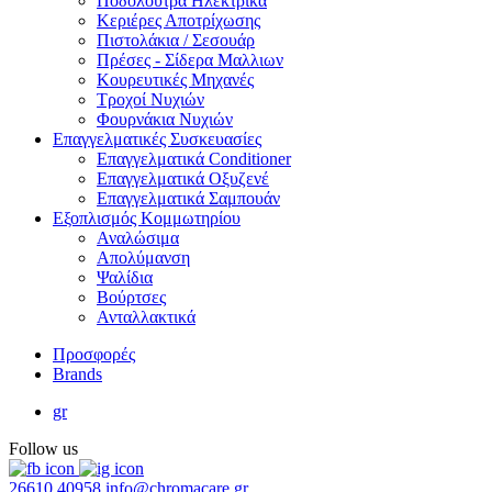
Ποδόλουτρα Ηλεκτρικά
Κεριέρες Αποτρίχωσης
Πιστολάκια / Σεσουάρ
Πρέσες - Σίδερα Μαλλιων
Κουρευτικές Μηχανές
Τροχοί Νυχιών
Φουρνάκια Νυχιών
Επαγγελματικές Συσκευασίες
Επαγγελματικά Conditioner
Επαγγελματικά Oξυζενέ
Επαγγελματικά Σαμπουάν
Εξοπλισμός Κομμωτηρίου
Αναλώσιμα
Απολύμανση
Ψαλίδια
Βούρτσες
Ανταλλακτικά
Προσφορές
Brands
gr
Follow us
26610 40958
info@chromacare.gr