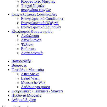
Κουρευτικές Μηχανές
Τροχοί Νυχιών
Φουρνάκια Νυχιών
Επαγγελματικές Συσκευασίες
Επαγγελματικά Conditioner
Επαγγελματικά Oξυζενέ
Επαγγελματικά Σαμπουάν
Εξοπλισμός Κομμωτηρίου
Αναλώσιμα
Απολύμανση
Ψαλίδια
Βούρτσες
Ανταλλακτικά
Βαποριζατέρ
Βούρτσες
Γενειάδα - Μουστάκι
After Shave
Beard Wash
Moustache Wax
Λαδάκια για μούσι
Κουρευτικές / Trimmers / Shavers
Προϊόντα Μαλλιών
Ανδρικό Styling