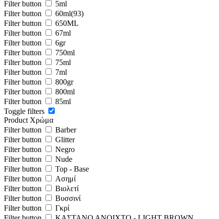
Filter button
5ml
Filter button
60ml
(93)
Filter button
650ML
Filter button
67ml
Filter button
6gr
Filter button
750ml
Filter button
75ml
Filter button
7ml
Filter button
800gr
Filter button
800ml
Filter button
85ml
Toggle filters
Product Χρώμα
Filter button
Barber
Filter button
Glitter
Filter button
Negro
Filter button
Nude
Filter button
Top - Base
Filter button
Ασημί
Filter button
Βιολετί
Filter button
Βυσσινί
Filter button
Γκρί
Filter button
ΚΑΣΤΑΝΟ ΑΝΟΙΧΤΟ - LIGHT BROWN