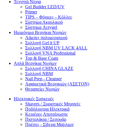
Τεχνητά Νύχια
Gel Builder LED/UV
Primer
TIPS – Φόρμες – Κόλλες
Σύστημα Ακρυλικού
Σύστημα Acrygel
Ημιμόνιμα Βερνίκια Νυχιών
Λάμπες πολυμερισμού
Συλλογή Gel it UP
Συλλογή NBM UV LACK 4ALL
Συλλογή VNA Professional
Top & Base Coats
Απλά Βερνίκια Νυχίων
Συλλογή CHINA GLAZE
Συλλογή NBM
Nail Prep - Cleanser
Αφαιρετικά Βερνικιών (ΑΣΕΤΟΝ)
Θεραπείες Νυχιών
Ηλεκτρικές Συσκευές
Shavers / Ξυριστικές Μηχανές
Ποδόλουτρα Ηλεκτρικά
Κεριέρες Αποτρίχωσης
Πιστολάκια / Σεσουάρ
Πρέσες - Σίδερα Μαλλιων