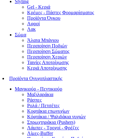
Styling
Gel - Κεριά
Κρέμες - Πάστες Φορμαρίσματος
Προϊόντα Όγκου
Αφροί
Λακ
Σώμα
Άλατα Μπάνιου
Περιποίηση Ποδιών
Περιποίηση Σώματος
Περιποίηση Χεριών
Ταινίες Αποτρίχωσης
Κεριά Αποτρίχωσης
Προϊόντα Ονυχοπλαστικής
Μανικιούρ - Πεντικιούρ
Μαξιλαράκια
Ράσπες
Ρολά / Πετσέτες
Κοφτάκια επωνυχίων
Κόφτάκια / Ψαλιδάκια νυχιών
Σπρωχτηράκια (Pushers)
Λάμπες - Τροχοί - Φρέζες
Λίμες-Buffer