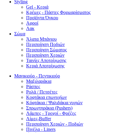
Styling
Gel - Κεριά
Κρέμες - Πάστες Φορμαρίσματος
Προϊόντα Όγκου
Αφροί
Λακ
Σώμα
Άλατα Μπάνιου
Περιποίηση Ποδιών
Περιποίηση Σώματος
Περιποίηση Χεριών
Ταινίες Αποτρίχωσης
Κεριά Αποτρίχωσης
Μανικιούρ - Πεντικιούρ
Μαξιλαράκια
Ράσπες
Ρολά / Πετσέτες
Κοφτάκια επωνυχίων
Κόφτάκια / Ψαλιδάκια νυχιών
Σπρωχτηράκια (Pushers)
Λάμπες - Τροχοί - Φρέζες
Λίμες-Buffer
Περιποίηση Χεριών - Ποδιών
Πινέλα - Liners