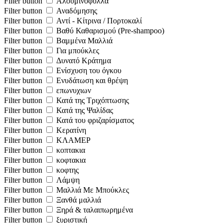
Filter button
Αλουμινόφυλλα
Filter button
Αναδόμησης
Filter button
Αντί - Κίτρινα / Πορτοκαλί
Filter button
Βαθύ Καθαρισμού (Pre-shampoo)
Filter button
Βαμμένα Μαλλιά
Filter button
Για μπούκλες
Filter button
Δυνατό Κράτημα
Filter button
Ενίσχυση του όγκου
Filter button
Ενυδάτωση και θρέψη
Filter button
επωνυχιων
Filter button
Κατά της Τριχόπτωσης
Filter button
Κατά της Ψαλίδας
Filter button
Κατά του φριζαρίσματος
Filter button
Κερατίνη
Filter button
ΚΛΑΜΕΡ
Filter button
κοπτακια
Filter button
κοφτακια
Filter button
κοφτης
Filter button
Λάμψη
Filter button
Μαλλιά Με Μπούκλες
Filter button
Ξανθά μαλλιά
Filter button
Ξηρά & ταλαιπωρημένα
Filter button
ξυριστική