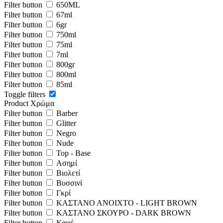
Filter button
650ML
Filter button
67ml
Filter button
6gr
Filter button
750ml
Filter button
75ml
Filter button
7ml
Filter button
800gr
Filter button
800ml
Filter button
85ml
Toggle filters
Product Χρώμα
Filter button
Barber
Filter button
Glitter
Filter button
Negro
Filter button
Nude
Filter button
Top - Base
Filter button
Ασημί
Filter button
Βιολετί
Filter button
Βυσσινί
Filter button
Γκρί
Filter button
ΚΑΣΤΑΝΟ ΑΝΟΙΧΤΟ - LIGHT BROWN
Filter button
ΚΑΣΤΑΝΟ ΣΚΟΥΡΟ - DARK BROWN
Filter button
Καφέ