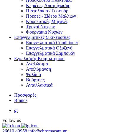
Ποδόλουτρα Ηλεκτρικά
Κεριέρες Αποτρίχωσης
Πιστολάκια / Σεσουάρ
Πρέσες - Σίδερα Μαλλιων
Κουρευτικές Μηχανές
Τροχοί Νυχιών
Φουρνάκια Νυχιών
Επαγγελματικές Συσκευασίες
Επαγγελματικά Conditioner
Επαγγελματικά Oξυζενέ
Επαγγελματικά Σαμπουάν
Εξοπλισμός Κομμωτηρίου
Αναλώσιμα
Απολύμανση
Ψαλίδια
Βούρτσες
Ανταλλακτικά
Προσφορές
Brands
gr
Follow us
26610 40958
info@chromacare.gr