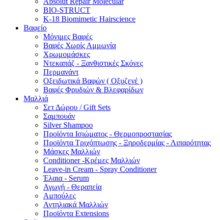
Absolut Repair Molecular
BIO-STRUCT
K-18 Biomimetic Hairscience
Βαφείο
Μόνιμες Βαφές
Βαφές Χωρίς Αμμωνία
Χρωμομάσκες
Ντεκαπάζ - Ξανθιστικές Σκόνες
Περμανάντ
Οξειδωτικά Βαφών ( Οξυζενέ )
Βαφές Φρυδιών & Βλεφαρίδων
Μαλλιά
Σετ Δώρου / Gift Sets
Σαμπουάν
Silver Shampoo
Προϊόντα Ισιώματος - Θερμοπροστασίας
Προϊόντα Τριχόπτωσης - Ξηροδερμίας - Λιπαρότητας
Μάσκες Μαλλιών
Conditioner -Κρέμες Μαλλιών
Leave-in Cream - Spray Conditioner
Έλαια - Serum
Αγωγή - Θεραπεία
Αμπούλες
Αντηλιακά Μαλλιών
Προϊόντα Extensions