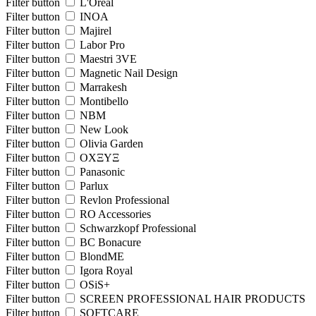
Filter button
L'Oreal
Filter button
INOA
Filter button
Majirel
Filter button
Labor Pro
Filter button
Maestri 3VE
Filter button
Magnetic Nail Design
Filter button
Marrakesh
Filter button
Montibello
Filter button
NBM
Filter button
New Look
Filter button
Olivia Garden
Filter button
OXΞΥΞ
Filter button
Panasonic
Filter button
Parlux
Filter button
Revlon Professional
Filter button
RO Accessories
Filter button
Schwarzkopf Professional
Filter button
BC Bonacure
Filter button
BlondME
Filter button
Igora Royal
Filter button
OSiS+
Filter button
SCREEN PROFESSIONAL HAIR PRODUCTS
Filter button
SOFTCARE