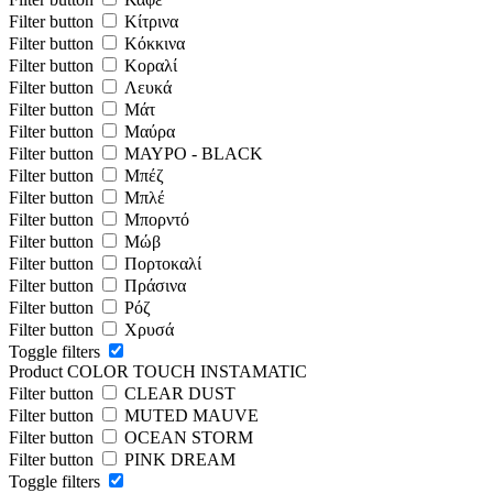
Filter button
Κίτρινα
Filter button
Κόκκινα
Filter button
Κοραλί
Filter button
Λευκά
Filter button
Μάτ
Filter button
Μαύρα
Filter button
ΜΑΥΡΟ - BLACK
Filter button
Μπέζ
Filter button
Μπλέ
Filter button
Μπορντό
Filter button
Μώβ
Filter button
Πορτοκαλί
Filter button
Πράσινα
Filter button
Ρόζ
Filter button
Χρυσά
Toggle filters
Product COLOR TOUCH INSTAMATIC
Filter button
CLEAR DUST
Filter button
MUTED MAUVE
Filter button
OCEAN STORM
Filter button
PINK DREAM
Toggle filters