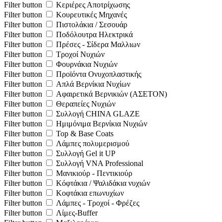
Filter button
Κεριέρες Αποτρίχωσης
Filter button
Κουρευτικές Μηχανές
Filter button
Πιστολάκια / Σεσουάρ
Filter button
Ποδόλουτρα Ηλεκτρικά
Filter button
Πρέσες - Σίδερα Μαλλιων
Filter button
Τροχοί Νυχιών
Filter button
Φουρνάκια Νυχιών
Filter button
Προϊόντα Ονυχοπλαστικής
Filter button
Απλά Βερνίκια Νυχίων
Filter button
Αφαιρετικά Βερνικιών (ΑΣΕΤΟΝ)
Filter button
Θεραπείες Νυχιών
Filter button
Συλλογή CHINA GLAZE
Filter button
Ημιμόνιμα Βερνίκια Νυχιών
Filter button
Top & Base Coats
Filter button
Λάμπες πολυμερισμού
Filter button
Συλλογή Gel it UP
Filter button
Συλλογή VNA Professional
Filter button
Μανικιούρ - Πεντικιούρ
Filter button
Κόφτάκια / Ψαλιδάκια νυχιών
Filter button
Κοφτάκια επωνυχίων
Filter button
Λάμπες - Τροχοί - Φρέζες
Filter button
Λίμες-Buffer