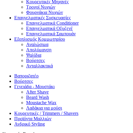
Κουρευτικές Μηχανές
Τροχοί Νυχιών
Φουρνάκια Νυχιών
Επαγγελματικές Συσκευασίες
Επαγγελματικά Conditioner
Επαγγελματικά Oξυζενέ
Επαγγελματικά Σαμπουάν
Εξοπλισμός Κομμωτηρίου
Αναλώσιμα
Απολύμανση
Ψαλίδια
Βούρτσες
Ανταλλακτικά
Βαποριζατέρ
Βούρτσες
Γενειάδα - Μουστάκι
After Shave
Beard Wash
Moustache Wax
Λαδάκια για μούσι
Κουρευτικές / Trimmers / Shavers
Προϊόντα Μαλλιών
Ανδρικό Styling