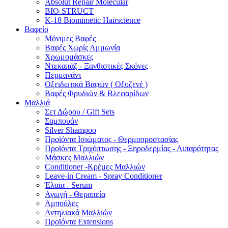
Absolut Repair Molecular
BIO-STRUCT
K-18 Biomimetic Hairscience
Βαφείο
Μόνιμες Βαφές
Βαφές Χωρίς Αμμωνία
Χρωμομάσκες
Ντεκαπάζ - Ξανθιστικές Σκόνες
Περμανάντ
Οξειδωτικά Βαφών ( Οξυζενέ )
Βαφές Φρυδιών & Βλεφαρίδων
Μαλλιά
Σετ Δώρου / Gift Sets
Σαμπουάν
Silver Shampoo
Προϊόντα Ισιώματος - Θερμοπροστασίας
Προϊόντα Τριχόπτωσης - Ξηροδερμίας - Λιπαρότητας
Μάσκες Μαλλιών
Conditioner -Κρέμες Μαλλιών
Leave-in Cream - Spray Conditioner
Έλαια - Serum
Αγωγή - Θεραπεία
Αμπούλες
Αντηλιακά Μαλλιών
Προϊόντα Extensions