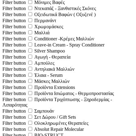
Filter button
Μόνιμες Βαφές
Filter button
Ντεκαπάζ - Ξανθιστικές Σκόνες
Filter button
Οξειδωτικά Βαφών ( Οξυζενέ )
Filter button
Περμανάντ
Filter button
Χρωμομάσκες
Filter button
Μαλλιά
Filter button
Conditioner -Κρέμες Μαλλιών
Filter button
Leave-in Cream - Spray Conditioner
Filter button
Silver Shampoo
Filter button
Αγωγή - Θεραπεία
Filter button
Αμπούλες
Filter button
Αντηλιακά Μαλλιών
Filter button
Έλαια - Serum
Filter button
Μάσκες Μαλλιών
Filter button
Προϊόντα Extensions
Filter button
Προϊόντα Ισιώματος - Θερμοπροστασίας
Filter button
Προϊόντα Τριχόπτωσης - Ξηροδερμίας -
Λιπαρότητας
Filter button
Σαμπουάν
Filter button
Σετ Δώρου / Gift Sets
Filter button
Ολοκληρωμένες Θεραπείες
Filter button
Absolut Repair Molecular
Filter button
BIO-STRUCT