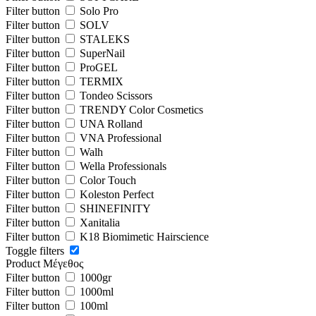
Filter button
Solo Pro
Filter button
SOLV
Filter button
STALEKS
Filter button
SuperNail
Filter button
ProGEL
Filter button
TERMIX
Filter button
Tondeo Scissors
Filter button
TRENDY Color Cosmetics
Filter button
UNA Rolland
Filter button
VNA Professional
Filter button
Walh
Filter button
Wella Professionals
Filter button
Color Touch
Filter button
Koleston Perfect
Filter button
SHINEFINITY
Filter button
Xanitalia
Filter button
Κ18 Biomimetic Hairscience
Toggle filters
Product Μέγεθος
Filter button
1000gr
Filter button
1000ml
Filter button
100ml