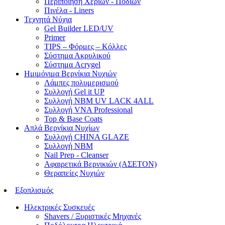
Περιποίηση Χεριών - Ποδιών
Πινέλα - Liners
Τεχνητά Νύχια
Gel Builder LED/UV
Primer
TIPS – Φόρμες – Κόλλες
Σύστημα Ακρυλικού
Σύστημα Acrygel
Ημιμόνιμα Βερνίκια Νυχιών
Λάμπες πολυμερισμού
Συλλογή Gel it UP
Συλλογή NBM UV LACK 4ALL
Συλλογή VNA Professional
Top & Base Coats
Απλά Βερνίκια Νυχίων
Συλλογή CHINA GLAZE
Συλλογή NBM
Nail Prep - Cleanser
Αφαιρετικά Βερνικιών (ΑΣΕΤΟΝ)
Θεραπείες Νυχιών
Εξοπλισμός
Ηλεκτρικές Συσκευές
Shavers / Ξυριστικές Μηχανές