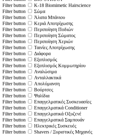
Filter button
K-18 Biomimetic Hairscience
Filter button
Σώμα
Filter button
Άλατα Μπάνιου
Filter button
Κεριά Αποτρίχωσης
Filter button
Περιποίηση Ποδιών
Filter button
Περιποίηση Σώματος
Filter button
Περιποίηση Χεριών
Filter button
Ταινίες Αποτρίχωσης
Filter button
Διάφορα
Filter button
Εξοπλισμός
Filter button
Εξοπλισμός Κομμωτηρίου
Filter button
Αναλώσιμα
Filter button
Ανταλλακτικά
Filter button
Απολύμανση
Filter button
Βούρτσες
Filter button
Ψαλίδια
Filter button
Επαγγελματικές Συσκευασίες
Filter button
Επαγγελματικά Conditioner
Filter button
Επαγγελματικά Oξυζενέ
Filter button
Επαγγελματικά Σαμπουάν
Filter button
Ηλεκτρικές Συσκευές
Filter button
Shavers / Ξυριστικές Μηχανές