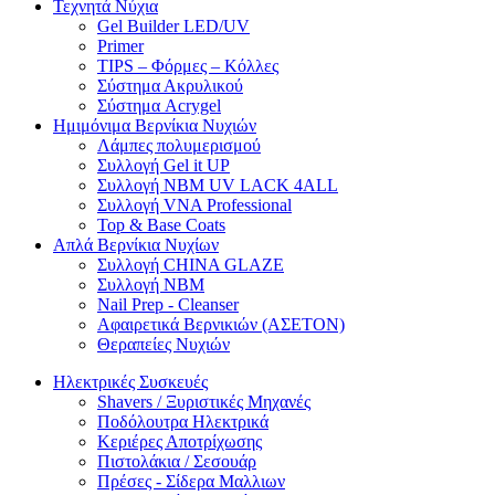
Τεχνητά Νύχια
Gel Builder LED/UV
Primer
TIPS – Φόρμες – Κόλλες
Σύστημα Ακρυλικού
Σύστημα Acrygel
Ημιμόνιμα Βερνίκια Νυχιών
Λάμπες πολυμερισμού
Συλλογή Gel it UP
Συλλογή NBM UV LACK 4ALL
Συλλογή VNA Professional
Top & Base Coats
Απλά Βερνίκια Νυχίων
Συλλογή CHINA GLAZE
Συλλογή NBM
Nail Prep - Cleanser
Αφαιρετικά Βερνικιών (ΑΣΕΤΟΝ)
Θεραπείες Νυχιών
Ηλεκτρικές Συσκευές
Shavers / Ξυριστικές Μηχανές
Ποδόλουτρα Ηλεκτρικά
Κεριέρες Αποτρίχωσης
Πιστολάκια / Σεσουάρ
Πρέσες - Σίδερα Μαλλιων