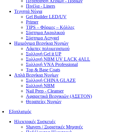
Περιποίηση Χεριών - Ποδιών
Πινέλα - Liners
Τεχνητά Νύχια
Gel Builder LED/UV
Primer
TIPS – Φόρμες – Κόλλες
Σύστημα Ακρυλικού
Σύστημα Acrygel
Ημιμόνιμα Βερνίκια Νυχιών
Λάμπες πολυμερισμού
Συλλογή Gel it UP
Συλλογή NBM UV LACK 4ALL
Συλλογή VNA Professional
Top & Base Coats
Απλά Βερνίκια Νυχίων
Συλλογή CHINA GLAZE
Συλλογή NBM
Nail Prep - Cleanser
Αφαιρετικά Βερνικιών (ΑΣΕΤΟΝ)
Θεραπείες Νυχιών
Εξοπλισμός
Ηλεκτρικές Συσκευές
Shavers / Ξυριστικές Μηχανές