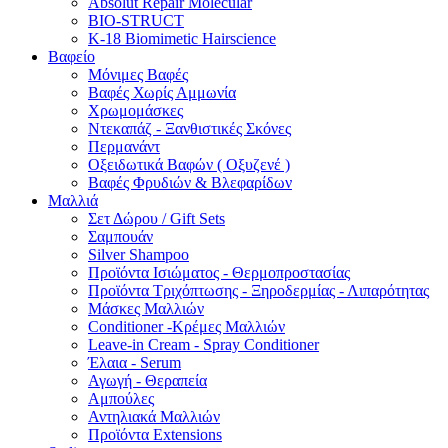
Absolut Repair Molecular
BIO-STRUCT
K-18 Biomimetic Hairscience
Βαφείο
Μόνιμες Βαφές
Βαφές Χωρίς Αμμωνία
Χρωμομάσκες
Ντεκαπάζ - Ξανθιστικές Σκόνες
Περμανάντ
Οξειδωτικά Βαφών ( Οξυζενέ )
Βαφές Φρυδιών & Βλεφαρίδων
Μαλλιά
Σετ Δώρου / Gift Sets
Σαμπουάν
Silver Shampoo
Προϊόντα Ισιώματος - Θερμοπροστασίας
Προϊόντα Τριχόπτωσης - Ξηροδερμίας - Λιπαρότητας
Μάσκες Μαλλιών
Conditioner -Κρέμες Μαλλιών
Leave-in Cream - Spray Conditioner
Έλαια - Serum
Αγωγή - Θεραπεία
Αμπούλες
Αντηλιακά Μαλλιών
Προϊόντα Extensions