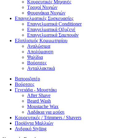
Κουρευτικές Μηχανές
Τροχοί Νυχιών
Φουρνάκια Νυχιών
Επαγγελματικές Συσκευασίες
Επαγγελματικά Conditioner
Επαγγελματικά Oξυζενέ
Επαγγελματικά Σαμπουάν
Εξοπλισμός Κομμωτηρίου
Αναλώσιμα
Απολύμανση
Ψαλίδια
Βούρτσες
Ανταλλακτικά
Βαποριζατέρ
Βούρτσες
Γενειάδα - Μουστάκι
After Shave
Beard Wash
Moustache Wax
Λαδάκια για μούσι
Κουρευτικές / Trimmers / Shavers
Προϊόντα Μαλλιών
Ανδρικό Styling