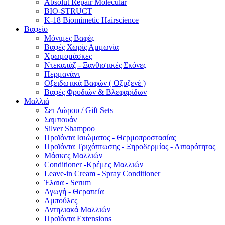
Absolut Repair Molecular
BIO-STRUCT
K-18 Biomimetic Hairscience
Βαφείο
Μόνιμες Βαφές
Βαφές Χωρίς Αμμωνία
Χρωμομάσκες
Ντεκαπάζ - Ξανθιστικές Σκόνες
Περμανάντ
Οξειδωτικά Βαφών ( Οξυζενέ )
Βαφές Φρυδιών & Βλεφαρίδων
Μαλλιά
Σετ Δώρου / Gift Sets
Σαμπουάν
Silver Shampoo
Προϊόντα Ισιώματος - Θερμοπροστασίας
Προϊόντα Τριχόπτωσης - Ξηροδερμίας - Λιπαρότητας
Μάσκες Μαλλιών
Conditioner -Κρέμες Μαλλιών
Leave-in Cream - Spray Conditioner
Έλαια - Serum
Αγωγή - Θεραπεία
Αμπούλες
Αντηλιακά Μαλλιών
Προϊόντα Extensions