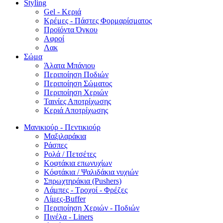
Styling
Gel - Κεριά
Κρέμες - Πάστες Φορμαρίσματος
Προϊόντα Όγκου
Αφροί
Λακ
Σώμα
Άλατα Μπάνιου
Περιποίηση Ποδιών
Περιποίηση Σώματος
Περιποίηση Χεριών
Ταινίες Αποτρίχωσης
Κεριά Αποτρίχωσης
Μανικιούρ - Πεντικιούρ
Μαξιλαράκια
Ράσπες
Ρολά / Πετσέτες
Κοφτάκια επωνυχίων
Κόφτάκια / Ψαλιδάκια νυχιών
Σπρωχτηράκια (Pushers)
Λάμπες - Τροχοί - Φρέζες
Λίμες-Buffer
Περιποίηση Χεριών - Ποδιών
Πινέλα - Liners