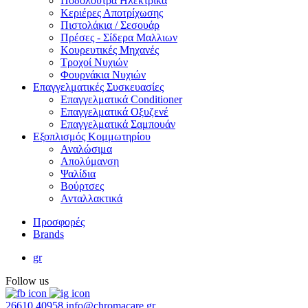
Ποδόλουτρα Ηλεκτρικά
Κεριέρες Αποτρίχωσης
Πιστολάκια / Σεσουάρ
Πρέσες - Σίδερα Μαλλιων
Κουρευτικές Μηχανές
Τροχοί Νυχιών
Φουρνάκια Νυχιών
Επαγγελματικές Συσκευασίες
Επαγγελματικά Conditioner
Επαγγελματικά Oξυζενέ
Επαγγελματικά Σαμπουάν
Εξοπλισμός Κομμωτηρίου
Αναλώσιμα
Απολύμανση
Ψαλίδια
Βούρτσες
Ανταλλακτικά
Προσφορές
Brands
gr
Follow us
26610 40958
info@chromacare.gr