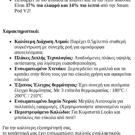
Είναι
37% πιο ελαφρύ και 14% πιο λεπτό
από την Steam
Pod V2!
Xαρακτηριστικά:
Καλύτερη Διάχυση Ατμού:
Παρέχει 0.5g/λεπτό σταθερή
συγκέντρωση με συνεχής ροή για ομοιόμορφα
αποτελέσματα.
Πλάκες Διπλής Τεχνολογίας:
Αναδυόμενες πλάκες υψηλής
αντίστασης για λιγότερη ευαισθητοποίηση.
Ενσωματωμένο Χτενάκι:
Ξεμπερδεύει τα μαλλιά και τα
κρατάει στην θέση τους για πιο εύκολη χρήση και αφαιρείται
εύκολα
Έξυπνος Έλεγχος θερμότητας:
Έχει συνεχή και αυτόματα
έλεγχο θερμότητας. Με 3 επίπεδα θερμοκρασίας : 180°C /
200°C / 210°C
Ενσωματωμένο Δοχείο Νερού:
Μεγάλη Αυτονομία για
πολλαπλές εφαρμογές. (Χρησιμοποιήστε απιονισμένο νερό)
Περιστρεφόμενο Καλώδιο:
Για Κυματιστά Looks και
μπούκλες πιο εύκολα από ποτέ!
Για την καλύτερη εξυπηρέτησή σας,
το κατάστημά μας έχει ενσωματώσει πολλούς εναλλακτικούς