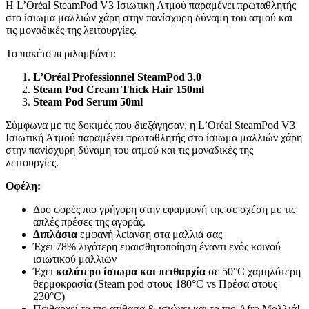
H L’Oréal SteamPod V3 Ισιωτική Ατμού παραμένει πρωταθλητής
στο ίσιωμα μαλλιών χάρη στην πανίσχυρη δύναμη του ατμού και
τις μοναδικές της λειτουργίες.
Το πακέτο περιλαμβάνει:
L’Oréal Professionnel SteamPod 3.0
Steam Pod Cream Thick Hair 150ml
Steam Pod Serum 50ml
Σύμφωνα με τις δοκιμές που διεξάγησαν, η L’Oréal SteamPod V3
Ισιωτική Ατμού παραμένει πρωταθλητής στο ίσιωμα μαλλιών χάρη
στην πανίσχυρη δύναμη του ατμού και τις μοναδικές της
λειτουργίες.
Οφέλη:
Δυο φορές πιο γρήγορη στην εφαρμογή της σε σχέση με τις
απλές πρέσες της αγοράς.
Διπλάσια
εμφανή λείανση στα μαλλιά σας
Έχει 78% λιγότερη ευαισθητοποίηση έναντι ενός κοινού
ισιωτικού μαλλιών
Έχει
καλύτερο ίσιωμα και πειθαρχία
σε 50°C χαμηλότερη
θερμοκρασία (Steam pod στους 180°C vs Πρέσα στους
230°C)
Πειθαρχεί τα πιο ατίθασα & ισιώνει και τα πιο Afro Μαλλιά!