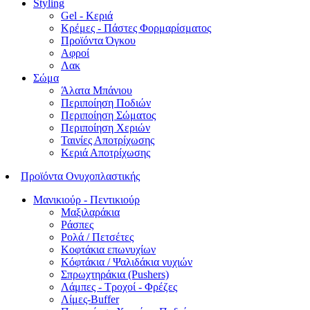
Styling
Gel - Κεριά
Κρέμες - Πάστες Φορμαρίσματος
Προϊόντα Όγκου
Αφροί
Λακ
Σώμα
Άλατα Μπάνιου
Περιποίηση Ποδιών
Περιποίηση Σώματος
Περιποίηση Χεριών
Ταινίες Αποτρίχωσης
Κεριά Αποτρίχωσης
Προϊόντα Ονυχοπλαστικής
Μανικιούρ - Πεντικιούρ
Μαξιλαράκια
Ράσπες
Ρολά / Πετσέτες
Κοφτάκια επωνυχίων
Κόφτάκια / Ψαλιδάκια νυχιών
Σπρωχτηράκια (Pushers)
Λάμπες - Τροχοί - Φρέζες
Λίμες-Buffer