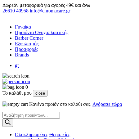
Δωρεάν μεταφορικά για αγορές 49€ και άνω
26610 40958
info@chromacare.gr
Γυναίκα
Προϊόντα Ονυχοπλαστικής
Barber Corner
Εξοπλισμός
Προσφορές
Brands
gr
0
Το καλάθι μου
close
Κανένα προϊόν στο καλάθι σας.
Αγόρασε τώρα
Products
search
Ολοκληρωμένες Θεραπείες