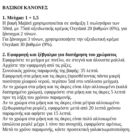
ΒΑΣΙΚΟΙ ΚΑΝΟΝΕΣ
1. Μείγμα: 1 + 1,5
Η βαφή Majirel χρησιμοποιείται σε ανάμιξη 1 σωληνάριο των
50ml, με 75ml οξειδωτικής κρέμας Oxydant 20 βαθμών (6%), για
ξάνοιγμα 2 τόνων.
Για ξάνοιγμα 3 τόνων, χρησιμοποιήστε την οξειδωτική κρέμα
Oxydant 30 βαθμών (9%).
2. Εφαρμογή και ξέβγαλμα για διατήρηση του χρώματος
Εφαρμόστε το μείγμα με πινέλο, σε στεγνά και άλουστα μαλλιά.
Αρχίστε την εφαρμογή από τις ρίζες.
Συνολικός χρόνος παραμονής της βαφής: 35 λεπτά.
Εφαρμογή στα μήκη και τις άκρες (προσθέτοντας πάντα μικρή
ποσότητα χλιαρού νερού, περίπου 5ml στο υπόλοιπο μείγμα).
Αν το χρώμα στα μήκη και τις άκρες είναι λίγο αλλοιωμένο (καλά
διατηρημένο χρώμα), εφαρμόστε στα μήκη και τις άκρες 5 λεπτά
πριν τη λήξη του χρόνου παραμονής.
Αν το χρώμα στα μήκη και τις άκρες είναι μέτρια αλλοιωμένο
(ξεθωριασμένα ρεφλέ), εφαρμόστε μετά από 20 λεπτά χρόνου
παραμονής και αφήστε για 15 λεπτά.
Αν το χρώμα στα μήκη και τις άκρες είναι πολύ αλλοιωμένο
(απώλεια ρεφλέ μέχρι 1 τόνο πιο ανοιχτά), εφαρμόστε αμέσως.
Μετά το χρόνο παραμονής, κάντε προσεκτική γαλακτωματοποίηση.