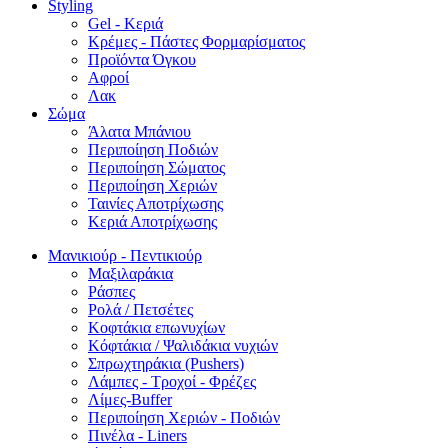
Styling
Gel - Κεριά
Κρέμες - Πάστες Φορμαρίσματος
Προϊόντα Όγκου
Αφροί
Λακ
Σώμα
Άλατα Μπάνιου
Περιποίηση Ποδιών
Περιποίηση Σώματος
Περιποίηση Χεριών
Ταινίες Αποτρίχωσης
Κεριά Αποτρίχωσης
Μανικιούρ - Πεντικιούρ
Μαξιλαράκια
Ράσπες
Ρολά / Πετσέτες
Κοφτάκια επωνυχίων
Κόφτάκια / Ψαλιδάκια νυχιών
Σπρωχτηράκια (Pushers)
Λάμπες - Τροχοί - Φρέζες
Λίμες-Buffer
Περιποίηση Χεριών - Ποδιών
Πινέλα - Liners