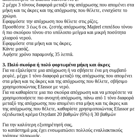
2 μέχρι 3 τόνους διαφορά μεταξύ της απόχρωσης που απομένει στα
μήκη και τις άκρες και της απόχρωσης που θέλετε, ενισχύστε το
χρώμα.
Εφαρμόστε την απόχρωση που θέλετε στις ρίζες.
Προσθέστε 3 έως 6 εκ. ζεστής απόχρωσης Majirel επιπέδου τόνου
ή πιο σκούρου τόνου στο υπόλοιπο μείγμα και μικρή ποσότητα
χλιαρού νερού.
Εφαρμόστε στα μήκη και τις άκρες.
Κάντε μασάζ.
Αφήστε χρόνο παραμονής 35 λεπτά.
3. Πολύ σκούρα ή πολύ φορτωμένα μήκη και άκρες
Για να εξαλείψετε μια απόχρωση ή να σβήσετε ένα μη συμβατό
ρεφλέ, μέχρι 1 τόνο διαφορά μεταξύ της απόχρωσης που απομένει
στα μήκη και τις άκρες και της απόχρωσης που θέλετε, σβήσιμο
χρησιμοποιώντας Efassor με νερό.
Για να καθαρίσετε μια πιο σκούρα απόχρωση και να μπορέσετε να
χρησιμοποιήσετε πιο ανοιχτή απόχρωση, πάνω από 1 τόνο διαφορά
μεταξύ της απόχρωσης που απομένει στα μήκη και τις άκρες και
της απόχρωσης που θέλετε, καθαρίστε χρησιμοποιώντας Efassor με
οξειδωτική κρέμα Oxydant 20 βαθμών (6%) ή 30 βαθμών
Για την καλύτερη εξυπηρέτησή σας,
το κατάστημά μας έχει ενσωματώσει πολλούς εναλλακτικούς
τρόπους πληρωμής.