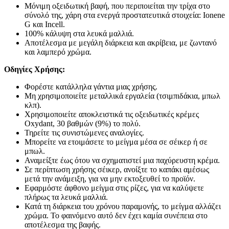
Μόνιμη οξειδωτική βαφή, που περιποιείται την τρίχα στο
σύνολό της, χάρη στα ενεργά προστατευτικά στοιχεία: Ionene
G και Incell.
100% κάλυψη στα λευκά μαλλιά.
Αποτέλεσμα με μεγάλη διάρκεια και ακρίβεια, με ζωντανό
και λαμπερό χρώμα.
Οδηγίες Χρήσης:
Φορέστε κατάλληλα γάντια μιας χρήσης.
Μη χρησιμοποιείτε μεταλλικά εργαλεία (τσιμπιδάκια, μπωλ
κλπ).
Χρησιμοποιείτε αποκλειστικά τις οξειδωτικές κρέμες
Oxydant, 30 βαθμών (9%) το πολύ.
Τηρείτε τις συνιστώμενες αναλογίες.
Μπορείτε να ετοιμάσετε το μείγμα μέσα σε σέικερ ή σε
μπωλ.
Αναμείξτε έως ότου να σχηματιστεί μια παχύρευστη κρέμα.
Σε περίπτωση χρήσης σέικερ, ανοίξτε το καπάκι αμέσως
μετά την ανάμειξη, για να μην εκτοξευθεί το προϊόν.
Εφαρμόστε άφθονο μείγμα στις ρίζες, για να καλύψετε
πλήρως τα λευκά μαλλιά.
Κατά τη διάρκεια του χρόνου παραμονής, το μείγμα αλλάζει
χρώμα. Το φαινόμενο αυτό δεν έχει καμία συνέπεια στο
αποτέλεσμα της βαφής.