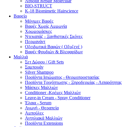
Absolut Repair Molecular
BIO-STRUCT
K-18 Biomimetic Hairscience
Βαφείο
Μόνιμες Βαφές
Βαφές Χωρίς Αμμωνία
Χρωμομάσκες
Ντεκαπάζ - Ξανθιστικές Σκόνες
Περμανάντ
Οξειδωτικά Βαφών ( Οξυζενέ )
Βαφές Φρυδιών & Βλεφαρίδων
Μαλλιά
Σετ Δώρου / Gift Sets
Σαμπουάν
Silver Shampoo
Προϊόντα Ισιώματος - Θερμοπροστασίας
Προϊόντα Τριχόπτωσης - Ξηροδερμίας - Λιπαρότητας
Μάσκες Μαλλιών
Conditioner -Κρέμες Μαλλιών
Leave-in Cream - Spray Conditioner
Έλαια - Serum
Αγωγή - Θεραπεία
Αμπούλες
Αντηλιακά Μαλλιών
Προϊόντα Extensions