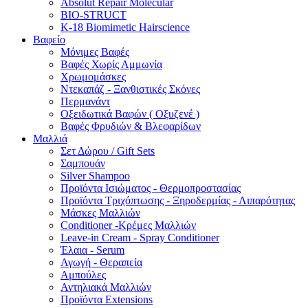
Absolut Repair Molecular
BIO-STRUCT
K-18 Biomimetic Hairscience
Βαφείο
Μόνιμες Βαφές
Βαφές Χωρίς Αμμωνία
Χρωμομάσκες
Ντεκαπάζ - Ξανθιστικές Σκόνες
Περμανάντ
Οξειδωτικά Βαφών ( Οξυζενέ )
Βαφές Φρυδιών & Βλεφαρίδων
Μαλλιά
Σετ Δώρου / Gift Sets
Σαμπουάν
Silver Shampoo
Προϊόντα Ισιώματος - Θερμοπροστασίας
Προϊόντα Τριχόπτωσης - Ξηροδερμίας - Λιπαρότητας
Μάσκες Μαλλιών
Conditioner -Κρέμες Μαλλιών
Leave-in Cream - Spray Conditioner
Έλαια - Serum
Αγωγή - Θεραπεία
Αμπούλες
Αντηλιακά Μαλλιών
Προϊόντα Extensions