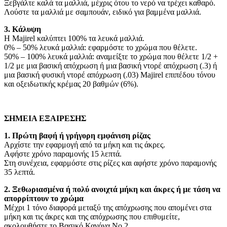
Ξεβγάλτε καλά τα μαλλιά, μέχρις ότου το νερό να τρέχει καθαρό.
Λούστε τα μαλλιά με σαμπουάν, ειδικό για βαμμένα μαλλιά.
3. Κάλυψη
Η Majirel καλύπτει 100% τα λευκά μαλλιά.
0% – 50% λευκά μαλλιά: εφαρμόστε το χρώμα που θέλετε.
50% – 100% λευκά μαλλιά: αναμείξτε το χρώμα που θέλετε 1/2 +
1/2 με μια βασική απόχρωση ή μια βασική ντορέ απόχρωση (.3) ή
μια βασική φυσική ντορέ απόχρωση (.03) Majirel επιπέδου τόνου
και οξειδωτικής κρέμας 20 βαθμών (6%).
ΣΗΜΕΙΑ ΕΞΑΙΡΕΣΗΣ
1. Πρώτη βαφή ή γρήγορη εμφάνιση ρίζας
Αρχίστε την εφαρμογή από τα μήκη και τις άκρες.
Αφήστε χρόνο παραμονής 15 λεπτά.
Στη συνέχεια, εφαρμόστε στις ρίζες και αφήστε χρόνο παραμονής
35 λεπτά.
2. Ξεθωριασμένα ή πολύ ανοιχτά μήκη και άκρες ή με τάση να
απορρίπτουν το χρώμα
Μέχρι 1 τόνο διαφορά μεταξύ της απόχρωσης που απομένει στα
μήκη και τις άκρες και της απόχρωσης που επιθυμείτε,
ακολουθήστε το Βασικό Κανόνα Νο 2.