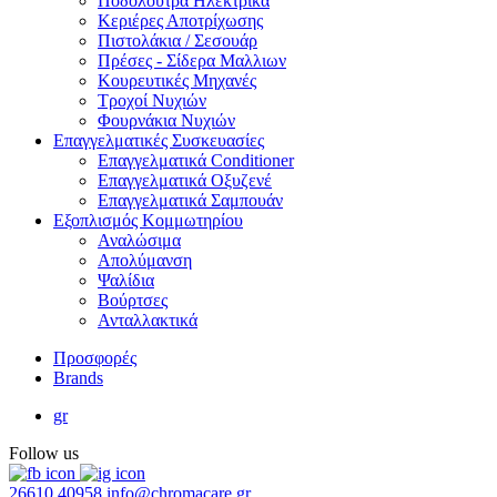
Ποδόλουτρα Ηλεκτρικά
Κεριέρες Αποτρίχωσης
Πιστολάκια / Σεσουάρ
Πρέσες - Σίδερα Μαλλιων
Κουρευτικές Μηχανές
Τροχοί Νυχιών
Φουρνάκια Νυχιών
Επαγγελματικές Συσκευασίες
Επαγγελματικά Conditioner
Επαγγελματικά Oξυζενέ
Επαγγελματικά Σαμπουάν
Εξοπλισμός Κομμωτηρίου
Αναλώσιμα
Απολύμανση
Ψαλίδια
Βούρτσες
Ανταλλακτικά
Προσφορές
Brands
gr
Follow us
26610 40958
info@chromacare.gr