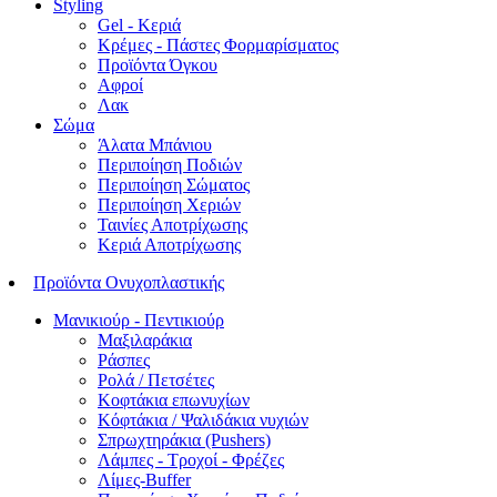
Styling
Gel - Κεριά
Κρέμες - Πάστες Φορμαρίσματος
Προϊόντα Όγκου
Αφροί
Λακ
Σώμα
Άλατα Μπάνιου
Περιποίηση Ποδιών
Περιποίηση Σώματος
Περιποίηση Χεριών
Ταινίες Αποτρίχωσης
Κεριά Αποτρίχωσης
Προϊόντα Ονυχοπλαστικής
Μανικιούρ - Πεντικιούρ
Μαξιλαράκια
Ράσπες
Ρολά / Πετσέτες
Κοφτάκια επωνυχίων
Κόφτάκια / Ψαλιδάκια νυχιών
Σπρωχτηράκια (Pushers)
Λάμπες - Τροχοί - Φρέζες
Λίμες-Buffer