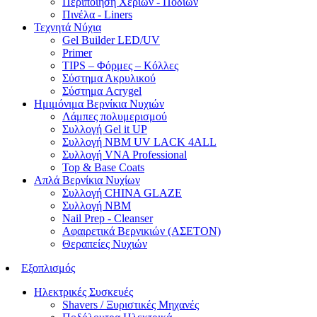
Περιποίηση Χεριών - Ποδιών
Πινέλα - Liners
Τεχνητά Νύχια
Gel Builder LED/UV
Primer
TIPS – Φόρμες – Κόλλες
Σύστημα Ακρυλικού
Σύστημα Acrygel
Ημιμόνιμα Βερνίκια Νυχιών
Λάμπες πολυμερισμού
Συλλογή Gel it UP
Συλλογή NBM UV LACK 4ALL
Συλλογή VNA Professional
Top & Base Coats
Απλά Βερνίκια Νυχίων
Συλλογή CHINA GLAZE
Συλλογή NBM
Nail Prep - Cleanser
Αφαιρετικά Βερνικιών (ΑΣΕΤΟΝ)
Θεραπείες Νυχιών
Εξοπλισμός
Ηλεκτρικές Συσκευές
Shavers / Ξυριστικές Μηχανές