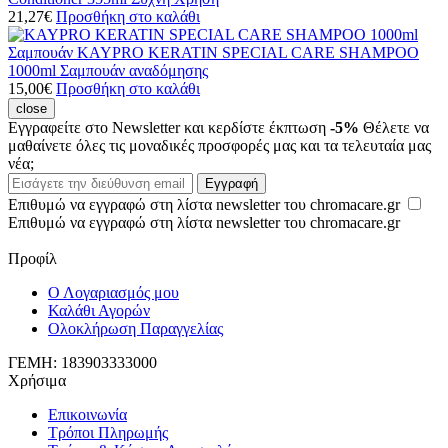
21,27
€
Προσθήκη στο καλάθι
Σαμπουάν
KAYPRO KERATIN SPECIAL CARE SHAMPOO
1000ml
Σαμπουάν αναδόμησης
15,00
€
Προσθήκη στο καλάθι
close
Εγγραφείτε στο Newsletter και κερδίστε έκπτωση
-5%
Θέλετε να
μαθαίνετε όλες τις μοναδικές προσφορές μας και τα τελευταία μας
νέα;
Εισάγετε
Εγγραφή
την
Επιθυμώ να εγγραφώ στη λίστα newsletter του chromacare.gr
διεύθυνση
Επιθυμώ να εγγραφώ στη λίστα newsletter του chromacare.gr
email
Προφίλ
Ο Λογαριασμός μου
Καλάθι Αγορών
Ολοκλήρωση Παραγγελίας
ΓΕΜΗ: 183903333000
Χρήσιμα
Επικοινωνία
Τρόποι Πληρωμής