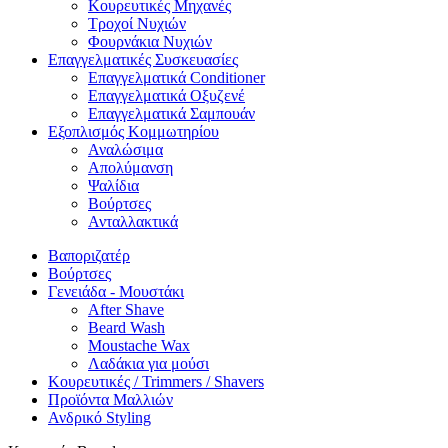
Κουρευτικές Μηχανές
Τροχοί Νυχιών
Φουρνάκια Νυχιών
Επαγγελματικές Συσκευασίες
Επαγγελματικά Conditioner
Επαγγελματικά Oξυζενέ
Επαγγελματικά Σαμπουάν
Εξοπλισμός Κομμωτηρίου
Αναλώσιμα
Απολύμανση
Ψαλίδια
Βούρτσες
Ανταλλακτικά
Βαποριζατέρ
Βούρτσες
Γενειάδα - Μουστάκι
After Shave
Beard Wash
Moustache Wax
Λαδάκια για μούσι
Κουρευτικές / Trimmers / Shavers
Προϊόντα Μαλλιών
Ανδρικό Styling