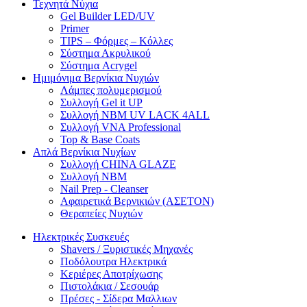
Τεχνητά Νύχια
Gel Builder LED/UV
Primer
TIPS – Φόρμες – Κόλλες
Σύστημα Ακρυλικού
Σύστημα Acrygel
Ημιμόνιμα Βερνίκια Νυχιών
Λάμπες πολυμερισμού
Συλλογή Gel it UP
Συλλογή NBM UV LACK 4ALL
Συλλογή VNA Professional
Top & Base Coats
Απλά Βερνίκια Νυχίων
Συλλογή CHINA GLAZE
Συλλογή NBM
Nail Prep - Cleanser
Αφαιρετικά Βερνικιών (ΑΣΕΤΟΝ)
Θεραπείες Νυχιών
Ηλεκτρικές Συσκευές
Shavers / Ξυριστικές Μηχανές
Ποδόλουτρα Ηλεκτρικά
Κεριέρες Αποτρίχωσης
Πιστολάκια / Σεσουάρ
Πρέσες - Σίδερα Μαλλιων