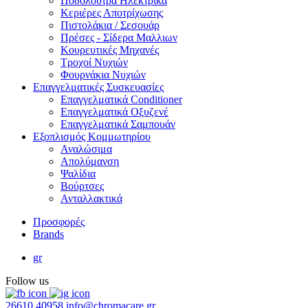
Ποδόλουτρα Ηλεκτρικά
Κεριέρες Αποτρίχωσης
Πιστολάκια / Σεσουάρ
Πρέσες - Σίδερα Μαλλιων
Κουρευτικές Μηχανές
Τροχοί Νυχιών
Φουρνάκια Νυχιών
Επαγγελματικές Συσκευασίες
Επαγγελματικά Conditioner
Επαγγελματικά Oξυζενέ
Επαγγελματικά Σαμπουάν
Εξοπλισμός Κομμωτηρίου
Αναλώσιμα
Απολύμανση
Ψαλίδια
Βούρτσες
Ανταλλακτικά
Προσφορές
Brands
gr
Follow us
26610 40958
info@chromacare.gr