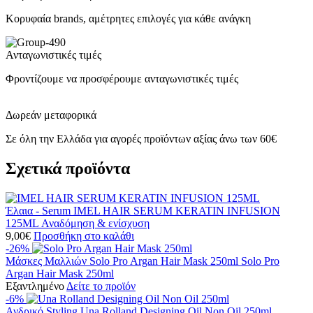
Κορυφαία brands, αμέτρητες επιλογές για κάθε ανάγκη
Ανταγωνιστικές τιμές
Φροντίζουμε να προσφέρουμε ανταγωνιστικές τιμές
Δωρεάν μεταφορικά
Σε όλη την Ελλάδα για αγορές προϊόντων αξίας άνω των 60€
Σχετικά προϊόντα
Έλαια - Serum
IMEL HAIR SERUM KERATIN INFUSION
125ML
Αναδόμηση & ενίσχυση
9,00
€
Προσθήκη στο καλάθι
-26%
Μάσκες Μαλλιών
Solo Pro Argan Hair Mask 250ml
Solo Pro
Argan Hair Mask 250ml
Εξαντλημένο
Δείτε το προϊόν
-6%
Ανδρικό Styling
Una Rolland Designing Oil Non Oil 250ml