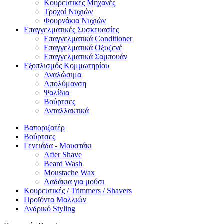
Κουρευτικές Μηχανές
Τροχοί Νυχιών
Φουρνάκια Νυχιών
Επαγγελματικές Συσκευασίες
Επαγγελματικά Conditioner
Επαγγελματικά Oξυζενέ
Επαγγελματικά Σαμπουάν
Εξοπλισμός Κομμωτηρίου
Αναλώσιμα
Απολύμανση
Ψαλίδια
Βούρτσες
Ανταλλακτικά
Βαποριζατέρ
Βούρτσες
Γενειάδα - Μουστάκι
After Shave
Beard Wash
Moustache Wax
Λαδάκια για μούσι
Κουρευτικές / Trimmers / Shavers
Προϊόντα Μαλλιών
Ανδρικό Styling