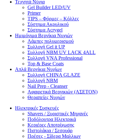
Τεχνητά Νύχια
Gel Builder LED/UV
Primer
TIPS – Φόρμες – Κόλλες
Σύστημα Ακρυλικού
Σύστημα Acrygel
Ημιμόνιμα Βερνίκια Νυχιών
Λάμπες πολυμερισμού
Συλλογή Gel it UP
Συλλογή NBM UV LACK 4ALL
Συλλογή VNA Professional
Top & Base Coats
Απλά Βερνίκια Νυχίων
Συλλογή CHINA GLAZE
Συλλογή NBM
Nail Prep - Cleanser
Αφαιρετικά Βερνικιών (ΑΣΕΤΟΝ)
Θεραπείες Νυχιών
Ηλεκτρικές Συσκευές
Shavers / Ξυριστικές Μηχανές
Ποδόλουτρα Ηλεκτρικά
Κεριέρες Αποτρίχωσης
Πιστολάκια / Σεσουάρ
Πρέσες - Σίδερα Μαλλιων