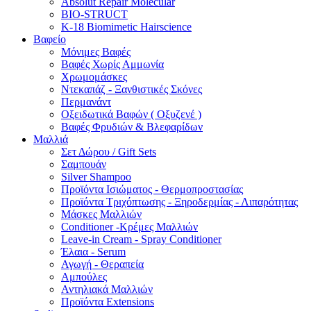
Absolut Repair Molecular
BIO-STRUCT
K-18 Biomimetic Hairscience
Βαφείο
Μόνιμες Βαφές
Βαφές Χωρίς Αμμωνία
Χρωμομάσκες
Ντεκαπάζ - Ξανθιστικές Σκόνες
Περμανάντ
Οξειδωτικά Βαφών ( Οξυζενέ )
Βαφές Φρυδιών & Βλεφαρίδων
Μαλλιά
Σετ Δώρου / Gift Sets
Σαμπουάν
Silver Shampoo
Προϊόντα Ισιώματος - Θερμοπροστασίας
Προϊόντα Τριχόπτωσης - Ξηροδερμίας - Λιπαρότητας
Μάσκες Μαλλιών
Conditioner -Κρέμες Μαλλιών
Leave-in Cream - Spray Conditioner
Έλαια - Serum
Αγωγή - Θεραπεία
Αμπούλες
Αντηλιακά Μαλλιών
Προϊόντα Extensions