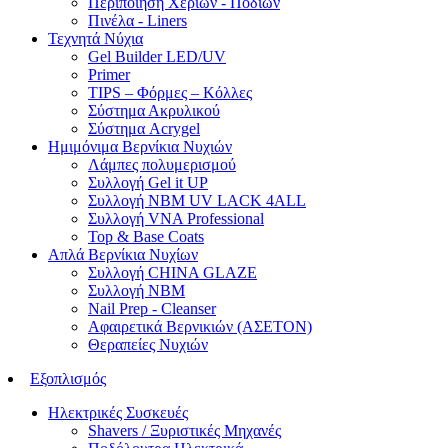
Περιποίηση Χεριών - Ποδιών
Πινέλα - Liners
Τεχνητά Νύχια
Gel Builder LED/UV
Primer
TIPS – Φόρμες – Κόλλες
Σύστημα Ακρυλικού
Σύστημα Acrygel
Ημιμόνιμα Βερνίκια Νυχιών
Λάμπες πολυμερισμού
Συλλογή Gel it UP
Συλλογή NBM UV LACK 4ALL
Συλλογή VNA Professional
Top & Base Coats
Απλά Βερνίκια Νυχίων
Συλλογή CHINA GLAZE
Συλλογή NBM
Nail Prep - Cleanser
Αφαιρετικά Βερνικιών (ΑΣΕΤΟΝ)
Θεραπείες Νυχιών
Εξοπλισμός
Ηλεκτρικές Συσκευές
Shavers / Ξυριστικές Μηχανές