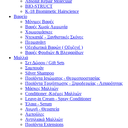
Absolut Repair Molecular
BIO-STRUCT
K-18 Biomimetic Hairscience
Βαφείο
Μόνιμες Βαφές
Βαφές Χωρίς Αμμωνία
Χρωμομάσκες
Ντεκαπάζ - Ξανθιστικές Σκόνες
Περμανάντ
Οξειδωτικά Βαφών ( Οξυζενέ )
Βαφές Φρυδιών & Βλεφαρίδων
Μαλλιά
Σετ Δώρου / Gift Sets
Σαμπουάν
Silver Shampoo
Προϊόντα Ισιώματος - Θερμοπροστασίας
Προϊόντα Τριχόπτωσης - Ξηροδερμίας - Λιπαρότητας
Μάσκες Μαλλιών
Conditioner -Κρέμες Μαλλιών
Leave-in Cream - Spray Conditioner
Έλαια - Serum
Αγωγή - Θεραπεία
Αμπούλες
Αντηλιακά Μαλλιών
Προϊόντα Extensions