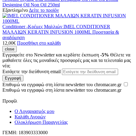
Designing Oil Non Oil 250ml
Εξαντλημένο
Δείτε το προϊόν
Conditioner -Κρέμες Μαλλιών
IMEL CONDITIONER
ΜΑΛΛΙΩΝ KERATIN INFUSION 1000ML
Προστασία &
αναδόμηση
12,00
€
Προσθήκη στο καλάθι
close
Εγγραφείτε στο Newsletter και κερδίστε έκπτωση
-5%
Θέλετε να
μαθαίνετε όλες τις μοναδικές προσφορές μας και τα τελευταία μας
νέα;
Εισάγετε την διεύθυνση email
Εγγραφή
Επιθυμώ να εγγραφώ στη λίστα newsletter του chromacare.gr
Επιθυμώ να εγγραφώ στη λίστα newsletter του chromacare.gr
Προφίλ
Ο Λογαριασμός μου
Καλάθι Αγορών
Ολοκλήρωση Παραγγελίας
ΓΕΜΗ: 183903333000