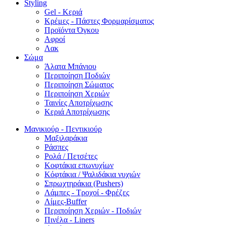
Styling
Gel - Κεριά
Κρέμες - Πάστες Φορμαρίσματος
Προϊόντα Όγκου
Αφροί
Λακ
Σώμα
Άλατα Μπάνιου
Περιποίηση Ποδιών
Περιποίηση Σώματος
Περιποίηση Χεριών
Ταινίες Αποτρίχωσης
Κεριά Αποτρίχωσης
Μανικιούρ - Πεντικιούρ
Μαξιλαράκια
Ράσπες
Ρολά / Πετσέτες
Κοφτάκια επωνυχίων
Κόφτάκια / Ψαλιδάκια νυχιών
Σπρωχτηράκια (Pushers)
Λάμπες - Τροχοί - Φρέζες
Λίμες-Buffer
Περιποίηση Χεριών - Ποδιών
Πινέλα - Liners