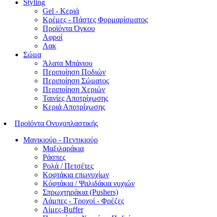
Styling
Gel - Κεριά
Κρέμες - Πάστες Φορμαρίσματος
Προϊόντα Όγκου
Αφροί
Λακ
Σώμα
Άλατα Μπάνιου
Περιποίηση Ποδιών
Περιποίηση Σώματος
Περιποίηση Χεριών
Ταινίες Αποτρίχωσης
Κεριά Αποτρίχωσης
Προϊόντα Ονυχοπλαστικής
Μανικιούρ - Πεντικιούρ
Μαξιλαράκια
Ράσπες
Ρολά / Πετσέτες
Κοφτάκια επωνυχίων
Κόφτάκια / Ψαλιδάκια νυχιών
Σπρωχτηράκια (Pushers)
Λάμπες - Τροχοί - Φρέζες
Λίμες-Buffer