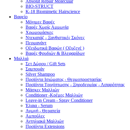
Absolut Repair Molecular
BIO-STRUCT
K-18 Biomimetic Hairscience
Βαφείο
Μόνιμες Βαφές
Βαφές Χωρίς Αμμωνία
Χρωμομάσκες
Ντεκαπάζ - Ξανθιστικές Σκόνες
Περμανάντ
Οξειδωτικά Βαφών ( Οξυζενέ )
Βαφές Φρυδιών & Βλεφαρίδων
Μαλλιά
Σετ Δώρου / Gift Sets
Σαμπουάν
Silver Shampoo
Προϊόντα Ισιώματος - Θερμοπροστασίας
Προϊόντα Τριχόπτωσης - Ξηροδερμίας - Λιπαρότητας
Μάσκες Μαλλιών
Conditioner -Κρέμες Μαλλιών
Leave-in Cream - Spray Conditioner
Έλαια - Serum
Αγωγή - Θεραπεία
Αμπούλες
Αντηλιακά Μαλλιών
Προϊόντα Extensions