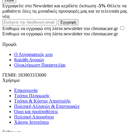
close
Εγγραφείτε στο Newsletter και κερδίστε έκπτωση
-5%
Θέλετε να
μαθαίνετε όλες τις μοναδικές προσφορές μας και τα τελευταία μας
νέα;
Εισάγετε
Εγγραφή
την
Επιθυμώ να εγγραφώ στη λίστα newsletter του chromacare.gr
διεύθυνση
Επιθυμώ να εγγραφώ στη λίστα newsletter του chromacare.gr
email
Προφίλ
Ο Λογαριασμός μου
Καλάθι Αγορών
Ολοκλήρωση Παραγγελίας
ΓΕΜΗ: 183903333000
Χρήσιμα
Επικοινωνία
Τρόποι Πληρωμής
Τρόποι & Κόστος Αποστολής
Πολιτική Αλλαγών & Επιστροφών
Όροι και προϋποθέσεις
Πολιτική Απορρήτου
Χάρτης Ιστοτόπου