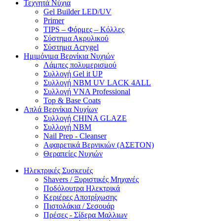
Τεχνητά Νύχια
Gel Builder LED/UV
Primer
TIPS – Φόρμες – Κόλλες
Σύστημα Ακρυλικού
Σύστημα Acrygel
Ημιμόνιμα Βερνίκια Νυχιών
Λάμπες πολυμερισμού
Συλλογή Gel it UP
Συλλογή NBM UV LACK 4ALL
Συλλογή VNA Professional
Top & Base Coats
Απλά Βερνίκια Νυχίων
Συλλογή CHINA GLAZE
Συλλογή NBM
Nail Prep - Cleanser
Αφαιρετικά Βερνικιών (ΑΣΕΤΟΝ)
Θεραπείες Νυχιών
Ηλεκτρικές Συσκευές
Shavers / Ξυριστικές Μηχανές
Ποδόλουτρα Ηλεκτρικά
Κεριέρες Αποτρίχωσης
Πιστολάκια / Σεσουάρ
Πρέσες - Σίδερα Μαλλιων