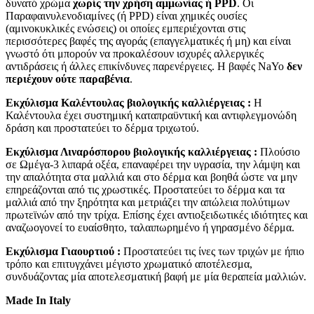
δυνατό χρώμα
χωρίς την χρήση αμμωνίας ή PPD
. Οι
Παραφαινυλενοδιαμίνες (ή PPD) είναι χημικές ουσίες
(αμινοκυκλικές ενώσεις) οι οποίες εμπεριέχονται στις
περισσότερες βαφές της αγοράς (επαγγελματικές ή μη) και είναι
γνωστό ότι μπορούν να προκαλέσουν ισχυρές αλλεργικές
αντιδράσεις ή άλλες επικίνδυνες παρενέργειες. Η βαφές NaYo
δεν
περιέχουν ούτε παραβένια
.
Εκχύλισμα Καλέντουλας βιολογικής καλλιέργειας :
Η
Καλέντουλα έχει συστημική καταπραϋντική και αντιφλεγμονώδη
δράση και προστατεύει το δέρμα τριχωτού.
Εκχύλισμα Λιναρόσπορου βιολογικής καλλιέργειας :
Πλούσιο
σε Ωμέγα-3 λιπαρά οξέα, επαναφέρει την υγρασία, την λάμψη και
την απαλότητα στα μαλλιά και στο δέρμα και βοηθά ώστε να μην
επηρεάζονται από τις χρωστικές. Προστατεύει το δέρμα και τα
μαλλιά από την ξηρότητα και μετριάζει την απώλεια πολύτιμων
πρωτεϊνών από την τρίχα. Επίσης έχει αντιοξειδωτικές ιδιότητες και
αναζωογονεί το ευαίσθητο, ταλαιπωρημένο ή γηρασμένο δέρμα.
Εκχύλισμα Γιαουρτιού :
Προστατεύει τις ίνες των τριχών με ήπιο
τρόπο και επιτυγχάνει μέγιστο χρωματικό αποτέλεσμα,
συνδυάζοντας μία αποτελεσματική βαφή με μία θεραπεία μαλλιών.
Made In Italy