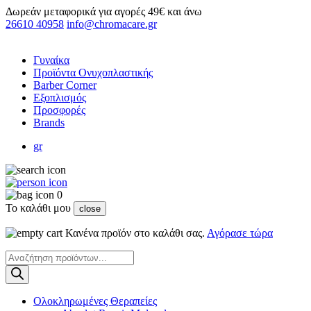
Δωρεάν μεταφορικά για αγορές 49€ και άνω
26610 40958
info@chromacare.gr
Γυναίκα
Προϊόντα Ονυχοπλαστικής
Barber Corner
Εξοπλισμός
Προσφορές
Brands
gr
0
Το καλάθι μου
close
Κανένα προϊόν στο καλάθι σας.
Αγόρασε τώρα
Products
search
Ολοκληρωμένες Θεραπείες