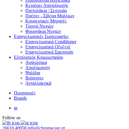
Ποδόλουτρα Ηλεκτρικά
Κεριέρες Αποτρίχωσης
Πιστολάκια / Σεσουάρ
Πρέσες - Σίδερα Μαλλιων
Κουρευτικές Μηχανές
Τροχοί Νυχιών
Φουρνάκια Νυχιών
Επαγγελματικές Συσκευασίες
Επαγγελματικά Conditioner
Επαγγελματικά Oξυζενέ
Επαγγελματικά Σαμπουάν
Εξοπλισμός Κομμωτηρίου
Αναλώσιμα
Απολύμανση
Ψαλίδια
Βούρτσες
Ανταλλακτικά
Προσφορές
Brands
gr
Follow us
26610 40958
info@chromacare.gr