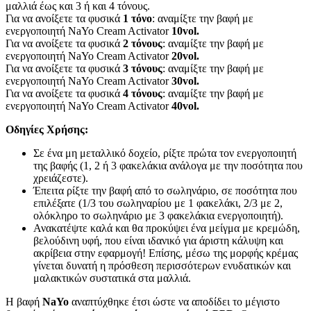
μαλλιά έως και 3 ή και 4 τόνους.
Για να ανοίξετε τα φυσικά
1 τόνο
: αναμίξτε την βαφή με
ενεργοποιητή NaYo Cream Activator
10vol.
Για να ανοίξετε τα φυσικά
2 τόνους
: αναμίξτε την βαφή με
ενεργοποιητή NaYo Cream Activator
20vol.
Για να ανοίξετε τα φυσικά
3 τόνους
: αναμίξτε την βαφή με
ενεργοποιητή NaYo Cream Activator
30vol.
Για να ανοίξετε τα φυσικά
4 τόνους
: αναμίξτε την βαφή με
ενεργοποιητή NaYo Cream Activator
40vol.
Οδηγίες Χρήσης:
Σε ένα μη μεταλλικό δοχείο, ρίξτε πρώτα τον ενεργοποιητή
της βαφής (1, 2 ή 3 φακελάκια ανάλογα με την ποσότητα που
χρειάζεστε).
Έπειτα ρίξτε την βαφή από το σωληνάριο, σε ποσότητα που
επιλέξατε (1/3 του σωληναρίου με 1 φακελάκι, 2/3 με 2,
ολόκληρο το σωληνάριο με 3 φακελάκια ενεργοποιητή).
Ανακατέψτε καλά και θα προκύψει ένα μείγμα με κρεμώδη,
βελούδινη υφή, που είναι ιδανικό για άριστη κάλυψη και
ακρίβεια στην εφαρμογή! Επίσης, μέσω της μορφής κρέμας
γίνεται δυνατή η πρόσθεση περισσότερων ενυδατικών και
μαλακτικών συστατικά στα μαλλιά.
Η βαφή
NaYo
αναπτύχθηκε έτσι ώστε να αποδίδει το μέγιστο