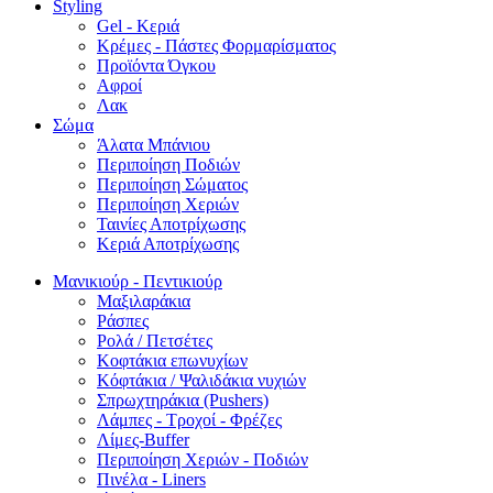
Styling
Gel - Κεριά
Κρέμες - Πάστες Φορμαρίσματος
Προϊόντα Όγκου
Αφροί
Λακ
Σώμα
Άλατα Μπάνιου
Περιποίηση Ποδιών
Περιποίηση Σώματος
Περιποίηση Χεριών
Ταινίες Αποτρίχωσης
Κεριά Αποτρίχωσης
Μανικιούρ - Πεντικιούρ
Μαξιλαράκια
Ράσπες
Ρολά / Πετσέτες
Κοφτάκια επωνυχίων
Κόφτάκια / Ψαλιδάκια νυχιών
Σπρωχτηράκια (Pushers)
Λάμπες - Τροχοί - Φρέζες
Λίμες-Buffer
Περιποίηση Χεριών - Ποδιών
Πινέλα - Liners