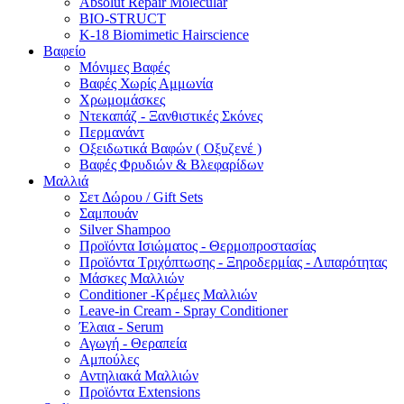
Absolut Repair Molecular
BIO-STRUCT
K-18 Biomimetic Hairscience
Βαφείο
Μόνιμες Βαφές
Βαφές Χωρίς Αμμωνία
Χρωμομάσκες
Ντεκαπάζ - Ξανθιστικές Σκόνες
Περμανάντ
Οξειδωτικά Βαφών ( Οξυζενέ )
Βαφές Φρυδιών & Βλεφαρίδων
Μαλλιά
Σετ Δώρου / Gift Sets
Σαμπουάν
Silver Shampoo
Προϊόντα Ισιώματος - Θερμοπροστασίας
Προϊόντα Τριχόπτωσης - Ξηροδερμίας - Λιπαρότητας
Μάσκες Μαλλιών
Conditioner -Κρέμες Μαλλιών
Leave-in Cream - Spray Conditioner
Έλαια - Serum
Αγωγή - Θεραπεία
Αμπούλες
Αντηλιακά Μαλλιών
Προϊόντα Extensions