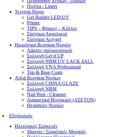
Περιποίηση Χεριών - Ποδιών
Πινέλα - Liners
Τεχνητά Νύχια
Gel Builder LED/UV
Primer
TIPS – Φόρμες – Κόλλες
Σύστημα Ακρυλικού
Σύστημα Acrygel
Ημιμόνιμα Βερνίκια Νυχιών
Λάμπες πολυμερισμού
Συλλογή Gel it UP
Συλλογή NBM UV LACK 4ALL
Συλλογή VNA Professional
Top & Base Coats
Απλά Βερνίκια Νυχίων
Συλλογή CHINA GLAZE
Συλλογή NBM
Nail Prep - Cleanser
Αφαιρετικά Βερνικιών (ΑΣΕΤΟΝ)
Θεραπείες Νυχιών
Εξοπλισμός
Ηλεκτρικές Συσκευές
Shavers / Ξυριστικές Μηχανές