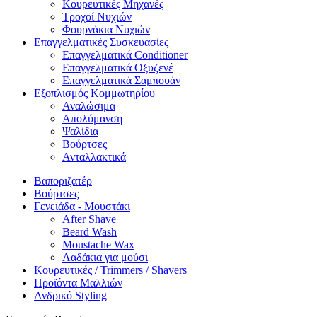
Κουρευτικές Μηχανές
Τροχοί Νυχιών
Φουρνάκια Νυχιών
Επαγγελματικές Συσκευασίες
Επαγγελματικά Conditioner
Επαγγελματικά Oξυζενέ
Επαγγελματικά Σαμπουάν
Εξοπλισμός Κομμωτηρίου
Αναλώσιμα
Απολύμανση
Ψαλίδια
Βούρτσες
Ανταλλακτικά
Βαποριζατέρ
Βούρτσες
Γενειάδα - Μουστάκι
After Shave
Beard Wash
Moustache Wax
Λαδάκια για μούσι
Κουρευτικές / Trimmers / Shavers
Προϊόντα Μαλλιών
Ανδρικό Styling