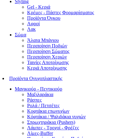
Styling
Gel - Κεριά
Κρέμες - Πάστες Φορμαρίσματος
Προϊόντα Όγκου
Αφροί
Λακ
Σώμα
Άλατα Μπάνιου
Περιποίηση Ποδιών
Περιποίηση Σώματος
Περιποίηση Χεριών
Ταινίες Αποτρίχωσης
Κεριά Αποτρίχωσης
Προϊόντα Ονυχοπλαστικής
Μανικιούρ - Πεντικιούρ
Μαξιλαράκια
Ράσπες
Ρολά / Πετσέτες
Κοφτάκια επωνυχίων
Κόφτάκια / Ψαλιδάκια νυχιών
Σπρωχτηράκια (Pushers)
Λάμπες - Τροχοί - Φρέζες
Λίμες-Buffer