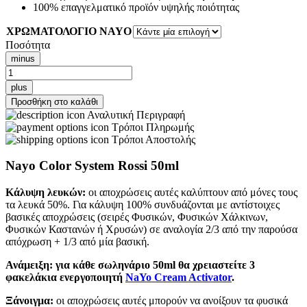
100% επαγγελματικό προϊόν υψηλής ποιότητας
ΧΡΩΜΑΤΟΛΟΓΙΟ NAYO
Ποσότητα
minus
Kemon
Nayo
plus
Color
Προσθήκη στο καλάθι
System
Αναλυτική Περιγραφή
Rossi
Τρόποι Πληρωμής
-
Τρόποι Αποστολής
Κόκκινα
50ml
Nayo Color System Rossi 50ml
-Βαφή
Χωρίς
Κάλυψη λευκών:
οι αποχρώσεις αυτές καλύπτουν από μόνες τους
Αμμωνία
τα λευκά 50%. Για κάλυψη 100% συνδυάζονται με αντίστοιχες
&
βασικές αποχρώσεις (σειρές Φυσικών, Φυσικών Χάλκινων,
PPD-
Φυσικών Καστανών ή Χρυσών) σε αναλογία 2/3 από την παρούσα
ποσότητα
απόχρωση + 1/3 από μία βασική.
Ανάμειξη:
για κάθε σωληνάριο 50ml θα χρειαστείτε 3
φακελάκια ενεργοποιητή
NaYo Cream Activator
.
Ξάνοιγμα:
οι αποχρώσεις αυτές μπορούν να ανοίξουν τα φυσικά